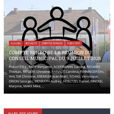
A LA UNE
ACTUALITÉ
COMPTES RENDUS
FLASH INFO
COMPTE RENDU DE LA RÉUNION DU
CONSEIL MUNICIPAL DU 9 JUILLET 2026
Présent·e·s : RAPP Benjamin, ACKERMANN Sandra, RICHARD
Thomas, RIEGERT Christine, RAINAUT Carolina, FENNINGER Eric,
WALTER Christine, KREMSER Jean-Marc, SCHALL Véronique,
DRION Georges, MENRATH Audrey, HOELTZEL Daniel, RINCKEL
Marjorie, MARX Mike, ...
AU FIL DES JOURS