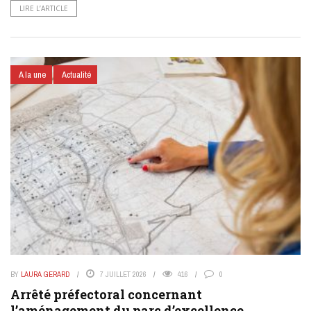
LIRE L’ARTICLE
A la une
Actualité
BY
LAURA GERARD
7 JUILLET 2026
416
0
Arrêté préfectoral concernant
l’aménagement du parc d’excellence