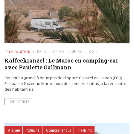
BY
LAURA GERARD
16 JUILLET 2026
555
0
Kaffeekranzel : Le Maroc en camping-car
avec Paulette Gallmann
Paulette a grandi à deux pas de l’Espace Culturel de Hatten (ECU).
Elle passe l’hiver au Maroc, hors des sentiers battus, à la rencontre
des habitant·e·s ...
LIRE L’ARTICLE
A la une
Actualité
Comptes rendus
Flash Info