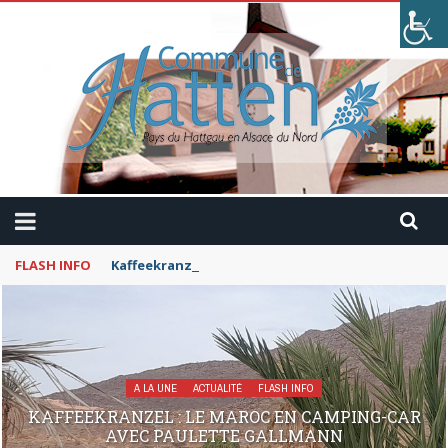
FLASH INFO
Kaffeekranzel : Le Maroc en camping-car avec Pau
A LA UNE
ACTUALITÉ
FLASH INFO
KAFFEEKRANZEL : LE MAROC EN CAMPING-CAR
AVEC PAULETTE GALLMANN