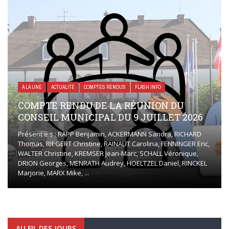
A LA UNE
ACTUALITÉ
COMPTES RENDUS
FLASH INFO
COMPTE RENDU DE LA RÉUNION DU
CONSEIL MUNICIPAL DU 9 JUILLET 2026
Présent·e·s : RAPP Benjamin, ACKERMANN Sandra, RICHARD
Thomas, RIEGERT Christine, RAINAUT Carolina, FENNINGER Eric,
WALTER Christine, KREMSER Jean-Marc, SCHALL Véronique,
DRION Georges, MENRATH Audrey, HOELTZEL Daniel, RINCKEL
Marjorie, MARX Mike, ...
AU FIL DES JOURS