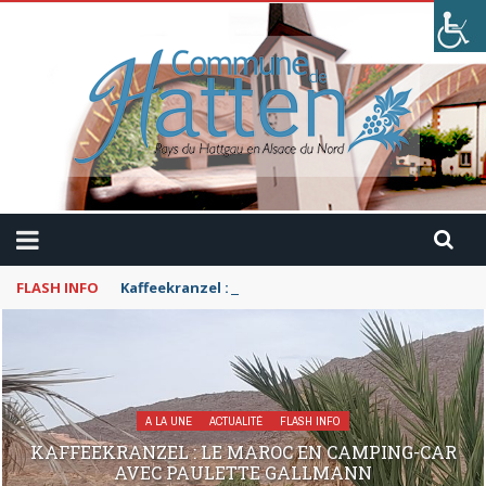
FLASH INFO
Kaffeekranzel : Le Maroc en camping-car avec Pau
A LA UNE
ACTUALITÉ
FLASH INFO
KAFFEEKRANZEL : LE MAROC EN CAMPING-CAR
AVEC PAULETTE GALLMANN