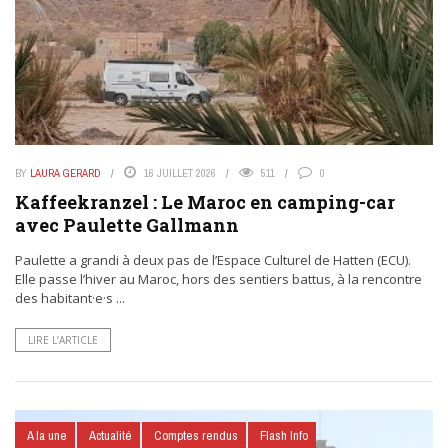
BY
LAURA GERARD
16 JUILLET 2026
511
0
Kaffeekranzel : Le Maroc en camping-car
avec Paulette Gallmann
Paulette a grandi à deux pas de l’Espace Culturel de Hatten (ECU).
Elle passe l’hiver au Maroc, hors des sentiers battus, à la rencontre
des habitant·e·s ...
LIRE L’ARTICLE
A la une
Actualité
Comptes rendus
Flash Info