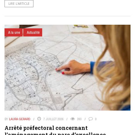
LIRE L’ARTICLE
A la une
Actualité
BY
LAURA GERARD
7 JUILLET 2026
393
0
Arrêté préfectoral concernant
l’aménagement du parc d’excellence