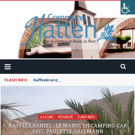
FLASH INFO
Kaffeekranzel : Le Maroc en camping-car avec Pau
A LA UNE
ACTUALITÉ
FLASH INFO
KAFFEEKRANZEL : LE MAROC EN CAMPING-CAR
AVEC PAULETTE GALLMANN