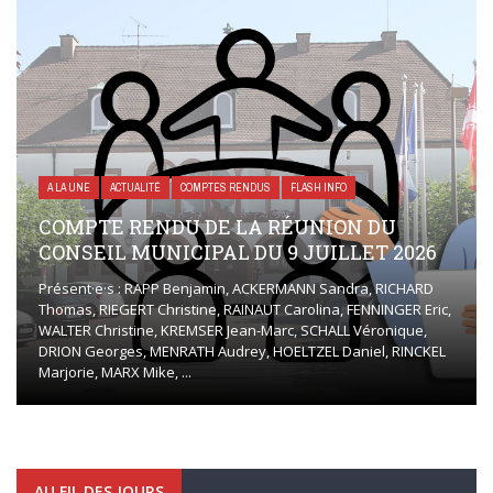
A LA UNE
ACTUALITÉ
COMPTES RENDUS
FLASH INFO
COMPTE RENDU DE LA RÉUNION DU
CONSEIL MUNICIPAL DU 9 JUILLET 2026
Présent·e·s : RAPP Benjamin, ACKERMANN Sandra, RICHARD
Thomas, RIEGERT Christine, RAINAUT Carolina, FENNINGER Eric,
WALTER Christine, KREMSER Jean-Marc, SCHALL Véronique,
DRION Georges, MENRATH Audrey, HOELTZEL Daniel, RINCKEL
Marjorie, MARX Mike, ...
AU FIL DES JOURS