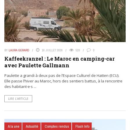
BY
LAURA GERARD
16 JUILLET 2026
520
0
Kaffeekranzel : Le Maroc en camping-car
avec Paulette Gallmann
Paulette a grandi à deux pas de l’Espace Culturel de Hatten (ECU).
Elle passe l’hiver au Maroc, hors des sentiers battus, à la rencontre
des habitant·e·s ...
LIRE L’ARTICLE
A la une
Actualité
Comptes rendus
Flash Info