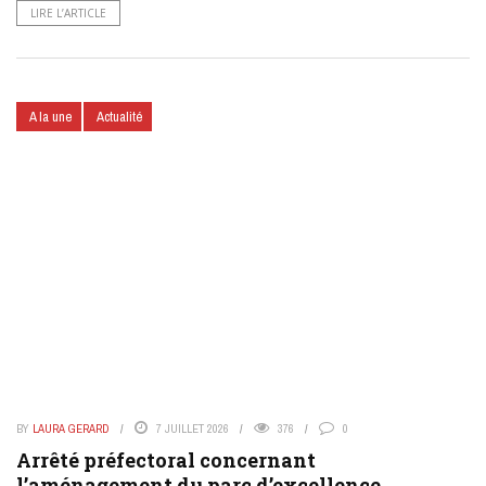
LIRE L’ARTICLE
A la une
Actualité
BY
LAURA GERARD
7 JUILLET 2026
376
0
Arrêté préfectoral concernant
l’aménagement du parc d’excellence