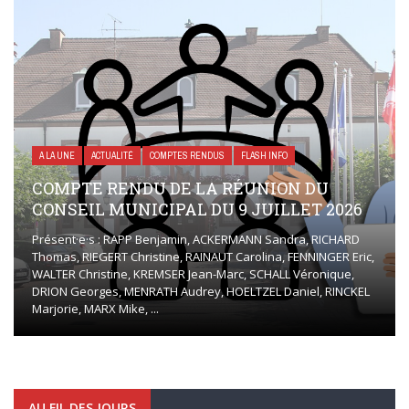
A LA UNE
ACTUALITÉ
COMPTES RENDUS
FLASH INFO
COMPTE RENDU DE LA RÉUNION DU
CONSEIL MUNICIPAL DU 9 JUILLET 2026
Présent·e·s : RAPP Benjamin, ACKERMANN Sandra, RICHARD
Thomas, RIEGERT Christine, RAINAUT Carolina, FENNINGER Eric,
WALTER Christine, KREMSER Jean-Marc, SCHALL Véronique,
DRION Georges, MENRATH Audrey, HOELTZEL Daniel, RINCKEL
Marjorie, MARX Mike, ...
AU FIL DES JOURS