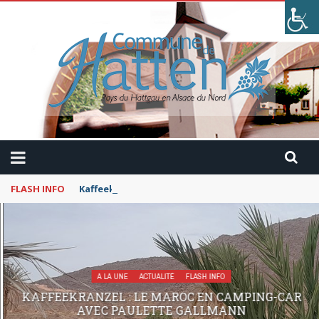
FLASH INFO
Kaffeekranzel : Le Maroc en camping-car avec Pau
A LA UNE
ACTUALITÉ
FLASH INFO
KAFFEEKRANZEL : LE MAROC EN CAMPING-CAR
AVEC PAULETTE GALLMANN