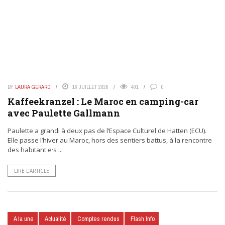
BY
LAURA GERARD
16 JUILLET 2026
491
0
Kaffeekranzel : Le Maroc en camping-car
avec Paulette Gallmann
Paulette a grandi à deux pas de l’Espace Culturel de Hatten (ECU).
Elle passe l’hiver au Maroc, hors des sentiers battus, à la rencontre
des habitant·e·s ...
LIRE L’ARTICLE
A la une
Actualité
Comptes rendus
Flash Info