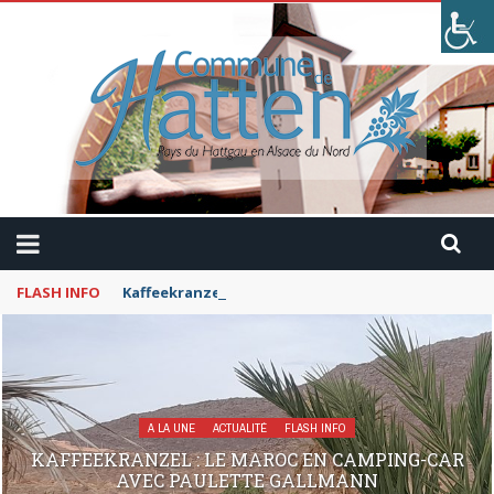
FLASH INFO
Kaffeekranzel : Le Maroc en camping-car avec Pau
A LA UNE
ACTUALITÉ
FLASH INFO
KAFFEEKRANZEL : LE MAROC EN CAMPING-CAR
AVEC PAULETTE GALLMANN