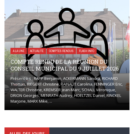
A LA UNE
ACTUALITÉ
COMPTES RENDUS
FLASH INFO
COMPTE RENDU DE LA RÉUNION DU
CONSEIL MUNICIPAL DU 9 JUILLET 2026
Présent·e·s : RAPP Benjamin, ACKERMANN Sandra, RICHARD
Thomas, RIEGERT Christine, RAINAUT Carolina, FENNINGER Eric,
WALTER Christine, KREMSER Jean-Marc, SCHALL Véronique,
DRION Georges, MENRATH Audrey, HOELTZEL Daniel, RINCKEL
Marjorie, MARX Mike, ...
AU FIL DES JOURS