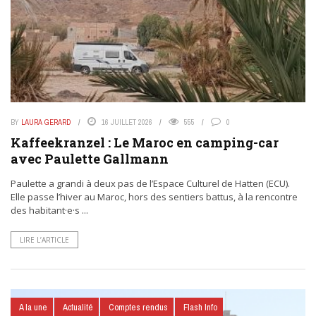
BY
LAURA GERARD
16 JUILLET 2026
555
0
Kaffeekranzel : Le Maroc en camping-car
avec Paulette Gallmann
Paulette a grandi à deux pas de l’Espace Culturel de Hatten (ECU).
Elle passe l’hiver au Maroc, hors des sentiers battus, à la rencontre
des habitant·e·s ...
LIRE L’ARTICLE
A la une
Actualité
Comptes rendus
Flash Info