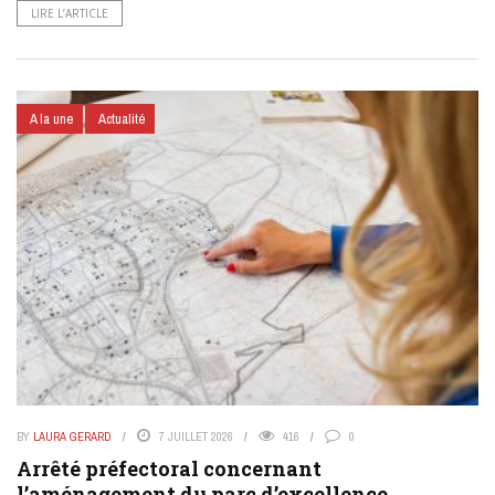
LIRE L’ARTICLE
A la une
Actualité
BY
LAURA GERARD
7 JUILLET 2026
416
0
Arrêté préfectoral concernant
l’aménagement du parc d’excellence