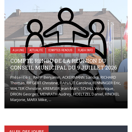
A LA UNE
ACTUALITÉ
COMPTES RENDUS
FLASH INFO
COMPTE RENDU DE LA RÉUNION DU
CONSEIL MUNICIPAL DU 9 JUILLET 2026
Présent·e·s : RAPP Benjamin, ACKERMANN Sandra, RICHARD
Thomas, RIEGERT Christine, RAINAUT Carolina, FENNINGER Eric,
WALTER Christine, KREMSER Jean-Marc, SCHALL Véronique,
DRION Georges, MENRATH Audrey, HOELTZEL Daniel, RINCKEL
Marjorie, MARX Mike, ...
AU FIL DES JOURS