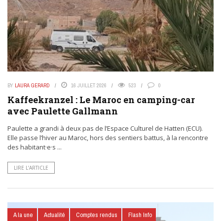
BY
LAURA GERARD
16 JUILLET 2026
523
0
Kaffeekranzel : Le Maroc en camping-car
avec Paulette Gallmann
Paulette a grandi à deux pas de l’Espace Culturel de Hatten (ECU).
Elle passe l’hiver au Maroc, hors des sentiers battus, à la rencontre
des habitant·e·s ...
LIRE L’ARTICLE
A la une
Actualité
Comptes rendus
Flash Info