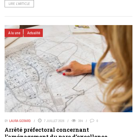
LIRE L’ARTICLE
A la une
Actualité
BY
LAURA GERARD
7 JUILLET 2026
394
0
Arrêté préfectoral concernant
l’aménagement du parc d’excellence