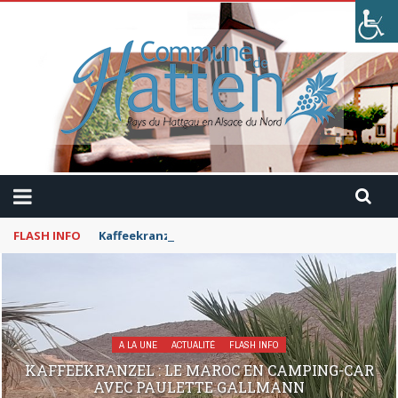
FLASH INFO
Kaffeekranzel : Le Maroc en camping-car avec Pau
A LA UNE
ACTUALITÉ
FLASH INFO
KAFFEEKRANZEL : LE MAROC EN CAMPING-CAR
AVEC PAULETTE GALLMANN