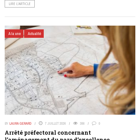
LIRE L’ARTICLE
A la une
Actualité
BY
LAURA GERARD
7 JUILLET 2026
386
0
Arrêté préfectoral concernant
l’aménagement du parc d’excellence