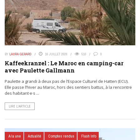
BY
LAURA GERARD
16 JUILLET 2026
510
0
Kaffeekranzel : Le Maroc en camping-car
avec Paulette Gallmann
Paulette a grandi à deux pas de l’Espace Culturel de Hatten (ECU).
Elle passe l’hiver au Maroc, hors des sentiers battus, à la rencontre
des habitant·e·s ...
LIRE L’ARTICLE
A la une
Actualité
Comptes rendus
Flash Info