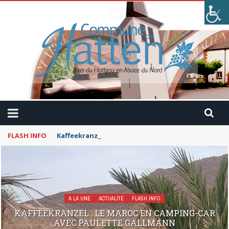
FLASH INFO
Kaffeekranzel : Le Maroc en camping-car avec Pau
A LA UNE
ACTUALITÉ
FLASH INFO
KAFFEEKRANZEL : LE MAROC EN CAMPING-CAR
AVEC PAULETTE GALLMANN