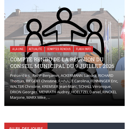
A LA UNE
ACTUALITÉ
COMPTES RENDUS
FLASH INFO
COMPTE RENDU DE LA RÉUNION DU
CONSEIL MUNICIPAL DU 9 JUILLET 2026
Présent·e·s : RAPP Benjamin, ACKERMANN Sandra, RICHARD
Thomas, RIEGERT Christine, RAINAUT Carolina, FENNINGER Eric,
WALTER Christine, KREMSER Jean-Marc, SCHALL Véronique,
DRION Georges, MENRATH Audrey, HOELTZEL Daniel, RINCKEL
Marjorie, MARX Mike, ...
AU FIL DES JOURS