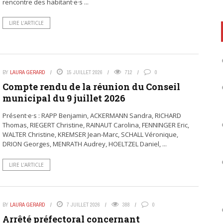
rencontre des habitant·e·s ...
LIRE L’ARTICLE
BY
LAURA GERARD
15 JUILLET 2026
712
0
Compte rendu de la réunion du Conseil
municipal du 9 juillet 2026
Présent·e·s : RAPP Benjamin, ACKERMANN Sandra, RICHARD
Thomas, RIEGERT Christine, RAINAUT Carolina, FENNINGER Eric,
WALTER Christine, KREMSER Jean-Marc, SCHALL Véronique,
DRION Georges, MENRATH Audrey, HOELTZEL Daniel, ...
LIRE L’ARTICLE
BY
LAURA GERARD
7 JUILLET 2026
388
0
Arrêté préfectoral concernant