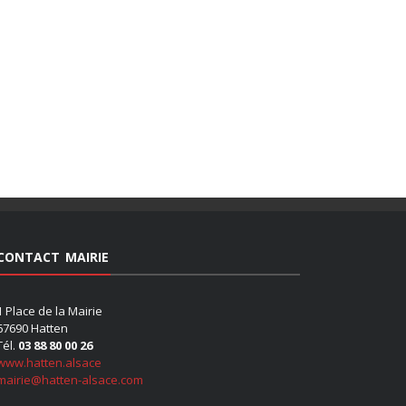
CONTACT MAIRIE
1 Place de la Mairie
67690 Hatten
Tél.
03 88 80 00 26
www.hatten.alsace
mairie@hatten-alsace.com