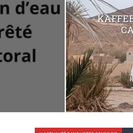
KAFFEE
C