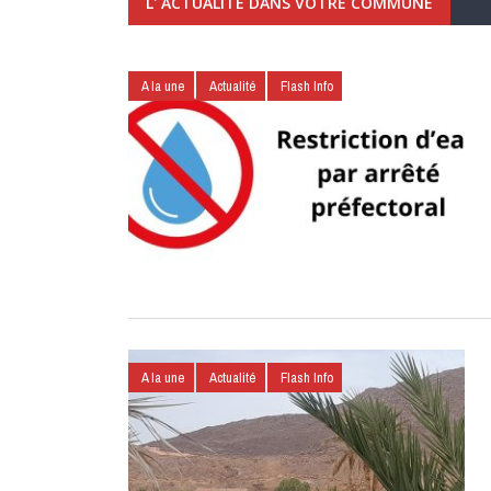
L' ACTUALITÉ DANS VOTRE COMMUNE
A la une
Actualité
Flash Info
A la une
Actualité
Flash Info