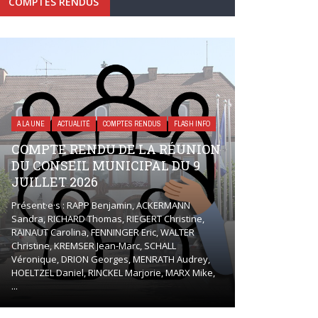
COMPTES RENDUS
A LA UNE
ACTUALITÉ
COMPTES RENDUS
FLASH INFO
COMPTE RENDU DE LA RÉUNION
DU CONSEIL MUNICIPAL DU 9
JUILLET 2026
Présent·e·s : RAPP Benjamin, ACKERMANN
Sandra, RICHARD Thomas, RIEGERT Christine,
RAINAUT Carolina, FENNINGER Eric, WALTER
Christine, KREMSER Jean-Marc, SCHALL
Véronique, DRION Georges, MENRATH Audrey,
HOELTZEL Daniel, RINCKEL Marjorie, MARX Mike,
...