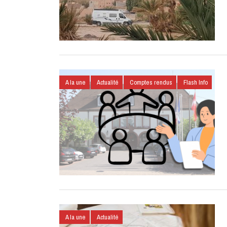
A la une
Actualité
Comptes rendus
Flash Info
A la une
Actualité