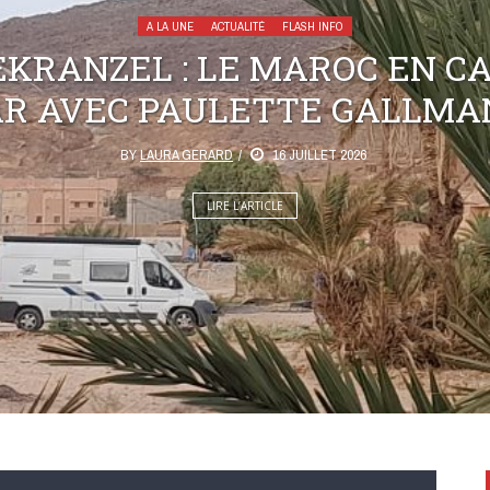
A LA UNE
ACTUALITÉ
FLASH INFO
KRANZEL : LE MAROC EN C
AR AVEC PAULETTE GALLMA
BY
LAURA GERARD
16 JUILLET 2026
LIRE L’ARTICLE