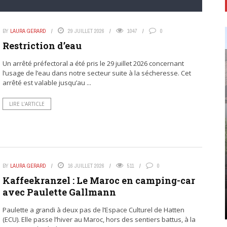
BY
LAURA GERARD
29 JUILLET 2026
1047
0
Restriction d’eau
Un arrêté préfectoral a été pris le 29 juillet 2026 concernant
l’usage de l’eau dans notre secteur suite à la sécheresse. Cet
arrêté est valable jusqu’au ...
LIRE L’ARTICLE
BY
LAURA GERARD
16 JUILLET 2026
511
0
Kaffeekranzel : Le Maroc en camping-car
avec Paulette Gallmann
Paulette a grandi à deux pas de l’Espace Culturel de Hatten
(ECU). Elle passe l’hiver au Maroc, hors des sentiers battus, à la