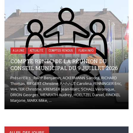
A LA UNE
ACTUALITÉ
COMPTES RENDUS
FLASH INFO
COMPTE RENDU DE LA RÉUNION DU
CONSEIL MUNICIPAL DU 9 JUILLET 2026
Présent·e·s : RAPP Benjamin, ACKERMANN Sandra, RICHARD
Thomas, RIEGERT Christine, RAINAUT Carolina, FENNINGER Eric,
WALTER Christine, KREMSER Jean-Marc, SCHALL Véronique,
DRION Georges, MENRATH Audrey, HOELTZEL Daniel, RINCKEL
Marjorie, MARX Mike, ...
AU FIL DES JOURS