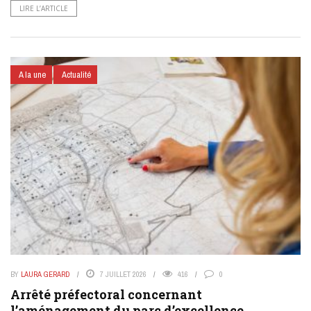
LIRE L’ARTICLE
A la une
Actualité
BY
LAURA GERARD
7 JUILLET 2026
416
0
Arrêté préfectoral concernant
l’aménagement du parc d’excellence