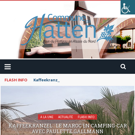
FLASH INFO
Kaffeekranzel : Le Maroc en camping-car avec Pau
A LA UNE
ACTUALITÉ
FLASH INFO
KAFFEEKRANZEL : LE MAROC EN CAMPING-CAR
AVEC PAULETTE GALLMANN