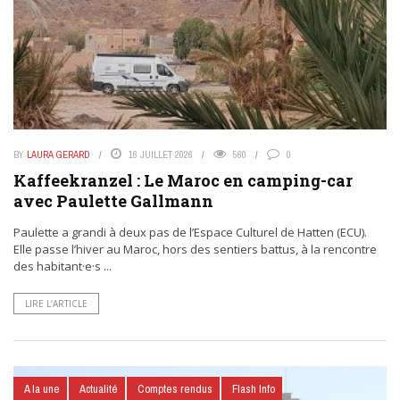
BY
LAURA GERARD
16 JUILLET 2026
560
0
Kaffeekranzel : Le Maroc en camping-car
avec Paulette Gallmann
Paulette a grandi à deux pas de l’Espace Culturel de Hatten (ECU).
Elle passe l’hiver au Maroc, hors des sentiers battus, à la rencontre
des habitant·e·s ...
LIRE L’ARTICLE
A la une
Actualité
Comptes rendus
Flash Info