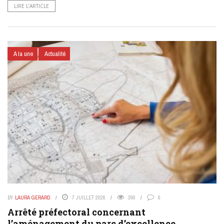
LIRE L’ARTICLE
A la une
Actualité
BY
LAURA GERARD
7 JUILLET 2026
390
0
Arrêté préfectoral concernant
l’aménagement du parc d’excellence