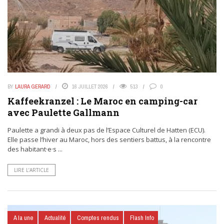
BY
LAURA GERARD
16 JUILLET 2026
513
0
Kaffeekranzel : Le Maroc en camping-car
avec Paulette Gallmann
Paulette a grandi à deux pas de l’Espace Culturel de Hatten (ECU).
Elle passe l’hiver au Maroc, hors des sentiers battus, à la rencontre
des habitant·e·s ...
LIRE L’ARTICLE
A la une
Actualité
Comptes rendus
Flash Info