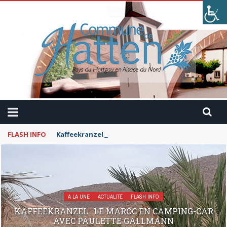
FLASH INFO
Kaffeekranzel : Le Maroc en camping-car avec Pau
A LA UNE
ACTUALITÉ
FLASH INFO
KAFFEEKRANZEL : LE MAROC EN CAMPING-CAR
AVEC PAULETTE GALLMANN