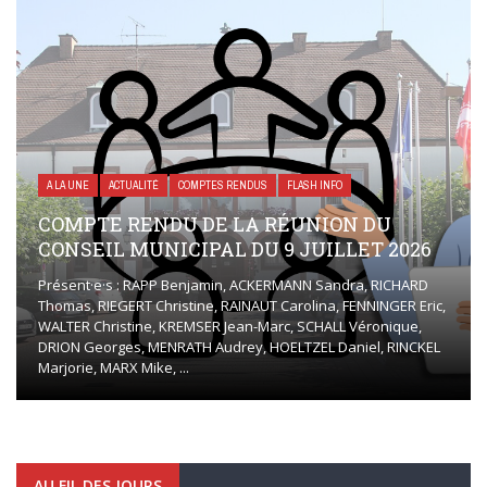
A LA UNE
ACTUALITÉ
COMPTES RENDUS
FLASH INFO
COMPTE RENDU DE LA RÉUNION DU
CONSEIL MUNICIPAL DU 9 JUILLET 2026
Présent·e·s : RAPP Benjamin, ACKERMANN Sandra, RICHARD
Thomas, RIEGERT Christine, RAINAUT Carolina, FENNINGER Eric,
WALTER Christine, KREMSER Jean-Marc, SCHALL Véronique,
DRION Georges, MENRATH Audrey, HOELTZEL Daniel, RINCKEL
Marjorie, MARX Mike, ...
AU FIL DES JOURS