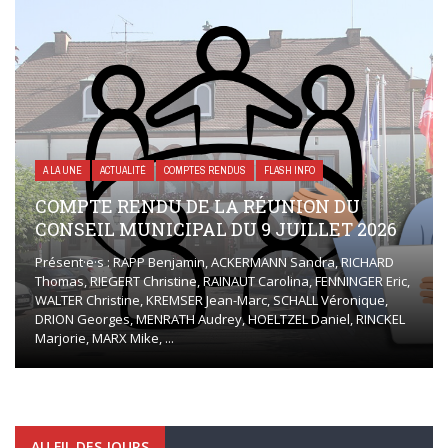
A LA UNE
ACTUALITÉ
COMPTES RENDUS
FLASH INFO
COMPTE RENDU DE LA RÉUNION DU
CONSEIL MUNICIPAL DU 9 JUILLET 2026
Présent·e·s : RAPP Benjamin, ACKERMANN Sandra, RICHARD
Thomas, RIEGERT Christine, RAINAUT Carolina, FENNINGER Eric,
WALTER Christine, KREMSER Jean-Marc, SCHALL Véronique,
DRION Georges, MENRATH Audrey, HOELTZEL Daniel, RINCKEL
Marjorie, MARX Mike, ...
AU FIL DES JOURS