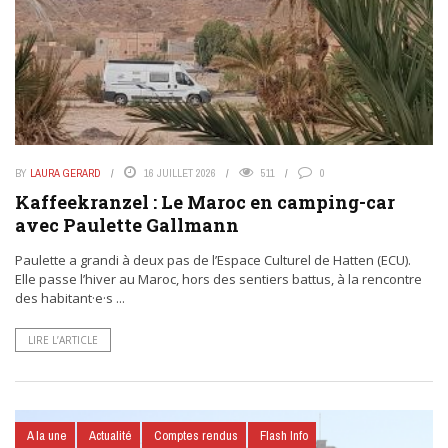
BY
LAURA GERARD
16 JUILLET 2026
511
0
Kaffeekranzel : Le Maroc en camping-car
avec Paulette Gallmann
Paulette a grandi à deux pas de l’Espace Culturel de Hatten (ECU).
Elle passe l’hiver au Maroc, hors des sentiers battus, à la rencontre
des habitant·e·s ...
LIRE L’ARTICLE
A la une
Actualité
Comptes rendus
Flash Info