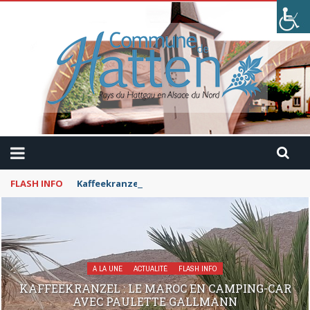
FLASH INFO
Kaffeekranzel : Le Maroc en camping-car avec Pau
A LA UNE
ACTUALITÉ
FLASH INFO
KAFFEEKRANZEL : LE MAROC EN CAMPING-CAR
AVEC PAULETTE GALLMANN