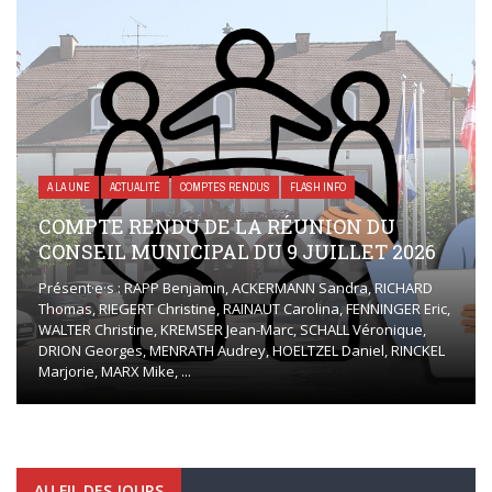
A LA UNE
ACTUALITÉ
COMPTES RENDUS
FLASH INFO
COMPTE RENDU DE LA RÉUNION DU
CONSEIL MUNICIPAL DU 9 JUILLET 2026
Présent·e·s : RAPP Benjamin, ACKERMANN Sandra, RICHARD
Thomas, RIEGERT Christine, RAINAUT Carolina, FENNINGER Eric,
WALTER Christine, KREMSER Jean-Marc, SCHALL Véronique,
DRION Georges, MENRATH Audrey, HOELTZEL Daniel, RINCKEL
Marjorie, MARX Mike, ...
AU FIL DES JOURS