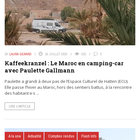
BY
LAURA GERARD
16 JUILLET 2026
525
0
Kaffeekranzel : Le Maroc en camping-car
avec Paulette Gallmann
Paulette a grandi à deux pas de l’Espace Culturel de Hatten (ECU).
Elle passe l’hiver au Maroc, hors des sentiers battus, à la rencontre
des habitant·e·s ...
LIRE L’ARTICLE
A la une
Actualité
Comptes rendus
Flash Info