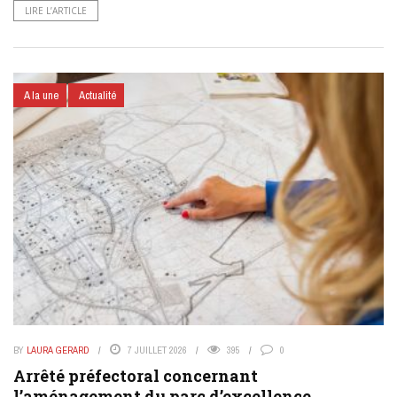
LIRE L’ARTICLE
A la une
Actualité
BY
LAURA GERARD
7 JUILLET 2026
395
0
Arrêté préfectoral concernant
l’aménagement du parc d’excellence