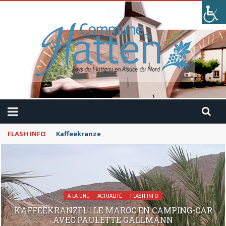
FLASH INFO
Kaffeekranzel : Le Maroc en camping-car avec Pau
A LA UNE
ACTUALITÉ
FLASH INFO
KAFFEEKRANZEL : LE MAROC EN CAMPING-CAR
AVEC PAULETTE GALLMANN