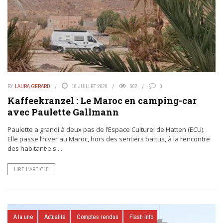
BY
LAURA GERARD
16 JUILLET 2026
502
0
Kaffeekranzel : Le Maroc en camping-car
avec Paulette Gallmann
Paulette a grandi à deux pas de l’Espace Culturel de Hatten (ECU).
Elle passe l’hiver au Maroc, hors des sentiers battus, à la rencontre
des habitant·e·s ...
LIRE L’ARTICLE
A la une
Actualité
Comptes rendus
Flash Info