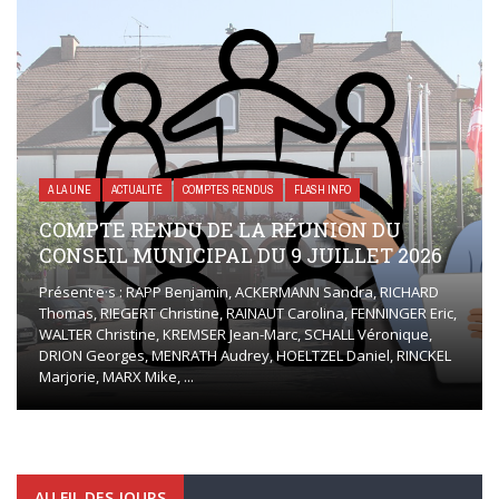
A LA UNE
ACTUALITÉ
COMPTES RENDUS
FLASH INFO
COMPTE RENDU DE LA RÉUNION DU
CONSEIL MUNICIPAL DU 9 JUILLET 2026
Présent·e·s : RAPP Benjamin, ACKERMANN Sandra, RICHARD
Thomas, RIEGERT Christine, RAINAUT Carolina, FENNINGER Eric,
WALTER Christine, KREMSER Jean-Marc, SCHALL Véronique,
DRION Georges, MENRATH Audrey, HOELTZEL Daniel, RINCKEL
Marjorie, MARX Mike, ...
AU FIL DES JOURS