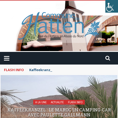
FLASH INFO
Kaffeekranzel : Le Maroc en camping-car avec Pau
A LA UNE
ACTUALITÉ
FLASH INFO
KAFFEEKRANZEL : LE MAROC EN CAMPING-CAR
AVEC PAULETTE GALLMANN