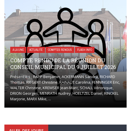
A LA UNE
ACTUALITÉ
COMPTES RENDUS
FLASH INFO
COMPTE RENDU DE LA RÉUNION DU
CONSEIL MUNICIPAL DU 9 JUILLET 2026
Présent·e·s : RAPP Benjamin, ACKERMANN Sandra, RICHARD
Thomas, RIEGERT Christine, RAINAUT Carolina, FENNINGER Eric,
WALTER Christine, KREMSER Jean-Marc, SCHALL Véronique,
DRION Georges, MENRATH Audrey, HOELTZEL Daniel, RINCKEL
Marjorie, MARX Mike, ...
AU FIL DES JOURS