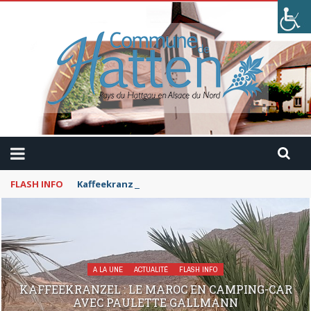
FLASH INFO
Kaffeekranzel : Le Maroc en camping-car avec Pau
A LA UNE
ACTUALITÉ
FLASH INFO
KAFFEEKRANZEL : LE MAROC EN CAMPING-CAR
AVEC PAULETTE GALLMANN