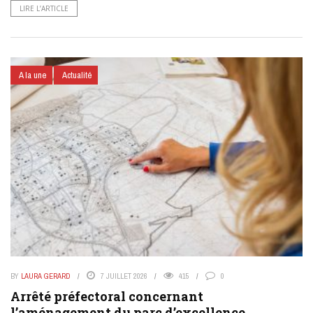
LIRE L’ARTICLE
A la une
Actualité
BY
LAURA GERARD
7 JUILLET 2026
415
0
Arrêté préfectoral concernant
l’aménagement du parc d’excellence