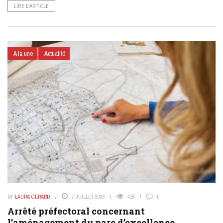
LIRE L’ARTICLE
A la une
Actualité
BY
LAURA GERARD
7 JUILLET 2026
416
0
Arrêté préfectoral concernant
l’aménagement du parc d’excellence