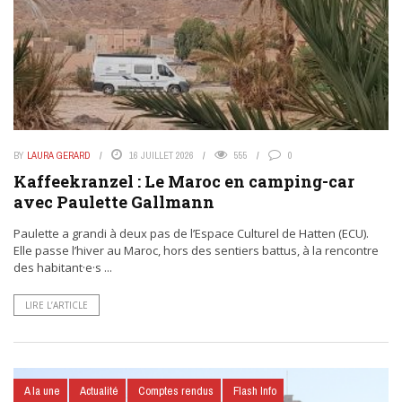
BY
LAURA GERARD
16 JUILLET 2026
555
0
Kaffeekranzel : Le Maroc en camping-car
avec Paulette Gallmann
Paulette a grandi à deux pas de l’Espace Culturel de Hatten (ECU).
Elle passe l’hiver au Maroc, hors des sentiers battus, à la rencontre
des habitant·e·s ...
LIRE L’ARTICLE
A la une
Actualité
Comptes rendus
Flash Info