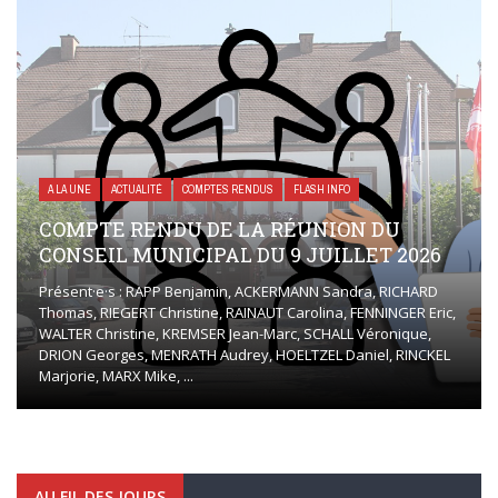
A LA UNE
ACTUALITÉ
COMPTES RENDUS
FLASH INFO
COMPTE RENDU DE LA RÉUNION DU
CONSEIL MUNICIPAL DU 9 JUILLET 2026
Présent·e·s : RAPP Benjamin, ACKERMANN Sandra, RICHARD
Thomas, RIEGERT Christine, RAINAUT Carolina, FENNINGER Eric,
WALTER Christine, KREMSER Jean-Marc, SCHALL Véronique,
DRION Georges, MENRATH Audrey, HOELTZEL Daniel, RINCKEL
Marjorie, MARX Mike, ...
AU FIL DES JOURS