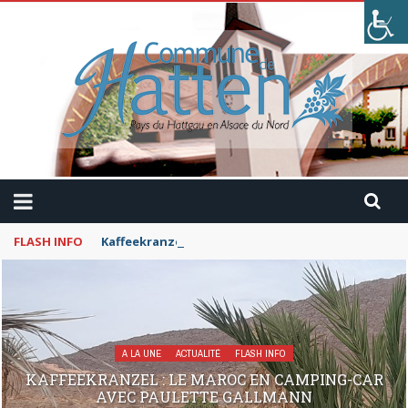
FLASH INFO
Kaffeekranzel : Le Maroc en camping-car avec Pau
A LA UNE
ACTUALITÉ
FLASH INFO
KAFFEEKRANZEL : LE MAROC EN CAMPING-CAR
AVEC PAULETTE GALLMANN