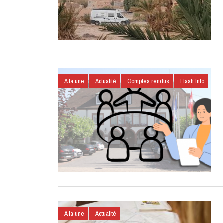
A la une
Actualité
Comptes rendus
Flash Info
A la une
Actualité