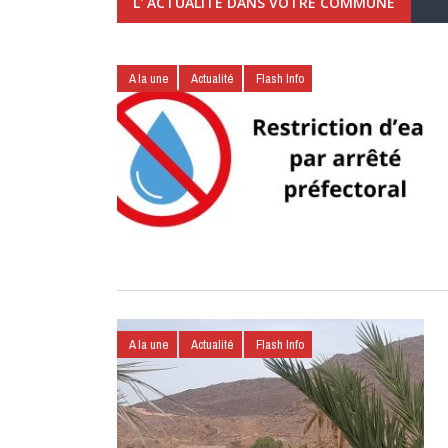
L' ACTUALITÉ DANS VOTRE COMMUNE
A la une
Actualité
Flash Info
A la une
Actualité
Flash Info