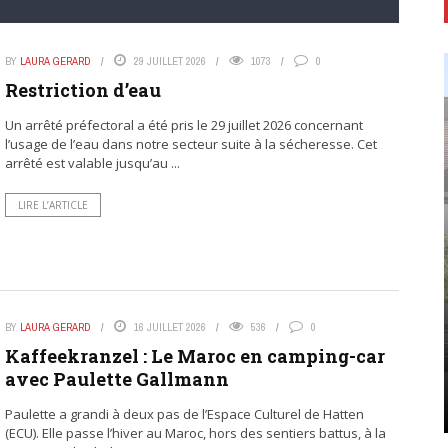
BY
LAURA GERARD
29 JUILLET 2026
1073
0
Restriction d’eau
Un arrêté préfectoral a été pris le 29 juillet 2026 concernant
l’usage de l’eau dans notre secteur suite à la sécheresse. Cet
arrêté est valable jusqu’au ...
LIRE L’ARTICLE
BY
LAURA GERARD
16 JUILLET 2026
536
0
Kaffeekranzel : Le Maroc en camping-car
avec Paulette Gallmann
Paulette a grandi à deux pas de l’Espace Culturel de Hatten
(ECU). Elle passe l’hiver au Maroc, hors des sentiers battus, à la