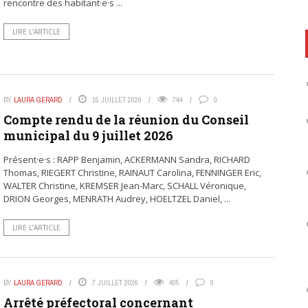
rencontre des habitant·e·s ...
LIRE L’ARTICLE
BY
LAURA GERARD
15 JUILLET 2026
744
0
Compte rendu de la réunion du Conseil
municipal du 9 juillet 2026
Présent·e·s : RAPP Benjamin, ACKERMANN Sandra, RICHARD
Thomas, RIEGERT Christine, RAINAUT Carolina, FENNINGER Eric,
WALTER Christine, KREMSER Jean-Marc, SCHALL Véronique,
DRION Georges, MENRATH Audrey, HOELTZEL Daniel, ...
LIRE L’ARTICLE
BY
LAURA GERARD
7 JUILLET 2026
405
0
Arrêté préfectoral concernant