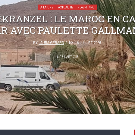
A LA UNE
ACTUALITÉ
FLASH INFO
KRANZEL : LE MAROC EN C
AR AVEC PAULETTE GALLMA
BY
LAURA GERARD
16 JUILLET 2026
LIRE L’ARTICLE