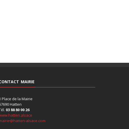
CONTACT MAIRIE
1 Place de la Mairie
67690 Hatten
Tél.
03 88 80 00 26
www.hatten.alsace
mairie@hatten-alsace.com