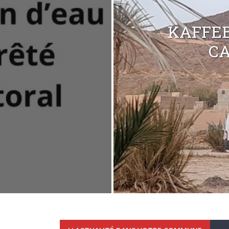
KAFFEE
C