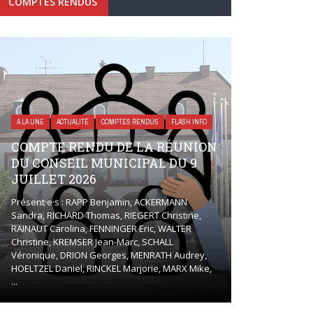
COMPTES RENDUS
A LA UNE
ACTUALITÉ
COMPTES RENDUS
FLASH INFO
COMPTE RENDU DE LA RÉUNION
DU CONSEIL MUNICIPAL DU 9
JUILLET 2026
Présent·e·s : RAPP Benjamin, ACKERMANN
Sandra, RICHARD Thomas, RIEGERT Christine,
RAINAUT Carolina, FENNINGER Eric, WALTER
Christine, KREMSER Jean-Marc, SCHALL
Véronique, DRION Georges, MENRATH Audrey,
HOELTZEL Daniel, RINCKEL Marjorie, MARX Mike,
...