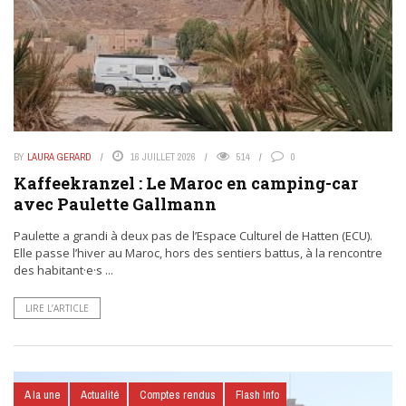
BY
LAURA GERARD
16 JUILLET 2026
514
0
Kaffeekranzel : Le Maroc en camping-car
avec Paulette Gallmann
Paulette a grandi à deux pas de l’Espace Culturel de Hatten (ECU).
Elle passe l’hiver au Maroc, hors des sentiers battus, à la rencontre
des habitant·e·s ...
LIRE L’ARTICLE
A la une
Actualité
Comptes rendus
Flash Info