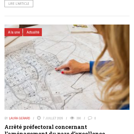
LIRE L’ARTICLE
A la une
Actualité
BY
LAURA GERARD
7 JUILLET 2026
390
0
Arrêté préfectoral concernant
l’aménagement du parc d’excellence