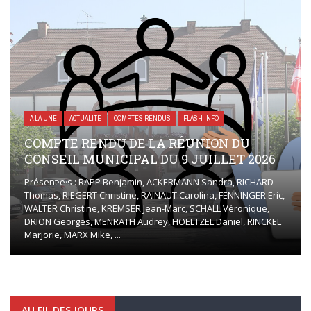
A LA UNE
ACTUALITÉ
COMPTES RENDUS
FLASH INFO
COMPTE RENDU DE LA RÉUNION DU
CONSEIL MUNICIPAL DU 9 JUILLET 2026
Présent·e·s : RAPP Benjamin, ACKERMANN Sandra, RICHARD
Thomas, RIEGERT Christine, RAINAUT Carolina, FENNINGER Eric,
WALTER Christine, KREMSER Jean-Marc, SCHALL Véronique,
DRION Georges, MENRATH Audrey, HOELTZEL Daniel, RINCKEL
Marjorie, MARX Mike, ...
AU FIL DES JOURS