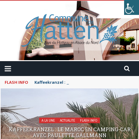
FLASH INFO
Kaffeekranzel : Le Maroc en camping-car avec Pau
A LA UNE
ACTUALITÉ
FLASH INFO
KAFFEEKRANZEL : LE MAROC EN CAMPING-CAR
AVEC PAULETTE GALLMANN