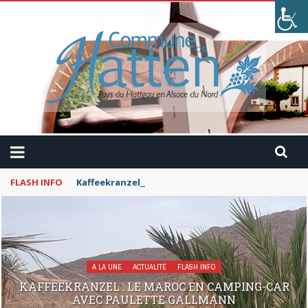
FLASH INFO
Kaffeekranzel : Le Maroc en camping-car avec Pau
A LA UNE
ACTUALITÉ
FLASH INFO
KAFFEEKRANZEL : LE MAROC EN CAMPING-CAR
AVEC PAULETTE GALLMANN