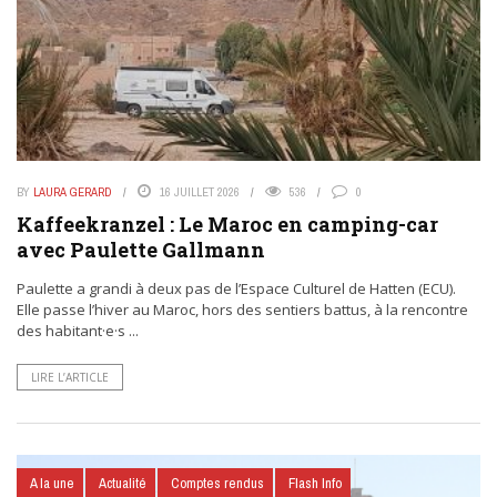
BY
LAURA GERARD
16 JUILLET 2026
536
0
Kaffeekranzel : Le Maroc en camping-car
avec Paulette Gallmann
Paulette a grandi à deux pas de l’Espace Culturel de Hatten (ECU).
Elle passe l’hiver au Maroc, hors des sentiers battus, à la rencontre
des habitant·e·s ...
LIRE L’ARTICLE
A la une
Actualité
Comptes rendus
Flash Info