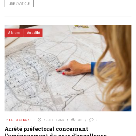
LIRE L’ARTICLE
A la une
Actualité
BY
LAURA GERARD
7 JUILLET 2026
405
0
Arrêté préfectoral concernant
l’aménagement du parc d’excellence