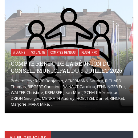
A LA UNE
ACTUALITÉ
COMPTES RENDUS
FLASH INFO
COMPTE RENDU DE LA RÉUNION DU
CONSEIL MUNICIPAL DU 9 JUILLET 2026
Présent·e·s : RAPP Benjamin, ACKERMANN Sandra, RICHARD
Thomas, RIEGERT Christine, RAINAUT Carolina, FENNINGER Eric,
WALTER Christine, KREMSER Jean-Marc, SCHALL Véronique,
DRION Georges, MENRATH Audrey, HOELTZEL Daniel, RINCKEL
Marjorie, MARX Mike, ...
AU FIL DES JOURS