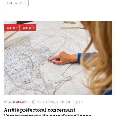
LIRE L’ARTICLE
A la une
Actualité
BY
LAURA GERARD
7 JUILLET 2026
381
0
Arrêté préfectoral concernant
l’aménagement du parc d’excellence