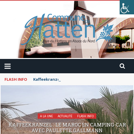
FLASH INFO
Kaffeekranzel : Le Maroc en camping-car avec Pau
A LA UNE
ACTUALITÉ
FLASH INFO
KAFFEEKRANZEL : LE MAROC EN CAMPING-CAR
AVEC PAULETTE GALLMANN