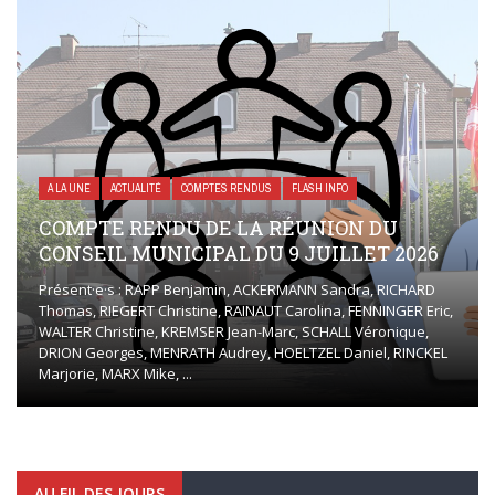
A LA UNE
ACTUALITÉ
COMPTES RENDUS
FLASH INFO
COMPTE RENDU DE LA RÉUNION DU
CONSEIL MUNICIPAL DU 9 JUILLET 2026
Présent·e·s : RAPP Benjamin, ACKERMANN Sandra, RICHARD
Thomas, RIEGERT Christine, RAINAUT Carolina, FENNINGER Eric,
WALTER Christine, KREMSER Jean-Marc, SCHALL Véronique,
DRION Georges, MENRATH Audrey, HOELTZEL Daniel, RINCKEL
Marjorie, MARX Mike, ...
AU FIL DES JOURS