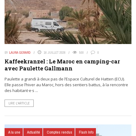
BY
LAURA GERARD
16 JUILLET 2026
500
0
Kaffeekranzel : Le Maroc en camping-car
avec Paulette Gallmann
Paulette a grandi à deux pas de l’Espace Culturel de Hatten (ECU).
Elle passe l’hiver au Maroc, hors des sentiers battus, à la rencontre
des habitant·e·s ...
LIRE L’ARTICLE
A la une
Actualité
Comptes rendus
Flash Info