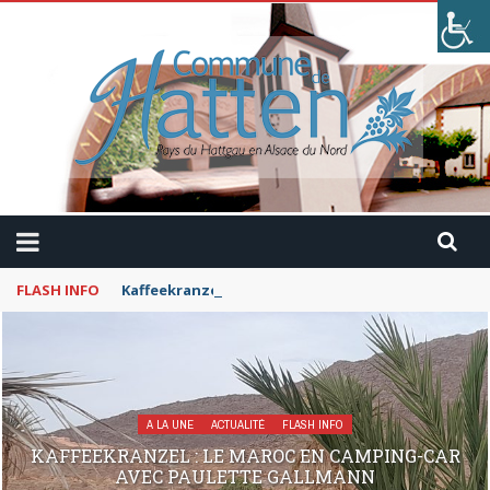
FLASH INFO
Kaffeekranzel : Le Maroc en camping-car avec Pau
A LA UNE
ACTUALITÉ
FLASH INFO
KAFFEEKRANZEL : LE MAROC EN CAMPING-CAR
AVEC PAULETTE GALLMANN