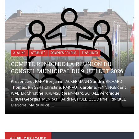
A LA UNE
ACTUALITÉ
COMPTES RENDUS
FLASH INFO
COMPTE RENDU DE LA RÉUNION DU
CONSEIL MUNICIPAL DU 9 JUILLET 2026
Présent·e·s : RAPP Benjamin, ACKERMANN Sandra, RICHARD
Thomas, RIEGERT Christine, RAINAUT Carolina, FENNINGER Eric,
WALTER Christine, KREMSER Jean-Marc, SCHALL Véronique,
DRION Georges, MENRATH Audrey, HOELTZEL Daniel, RINCKEL
Marjorie, MARX Mike, ...
AU FIL DES JOURS