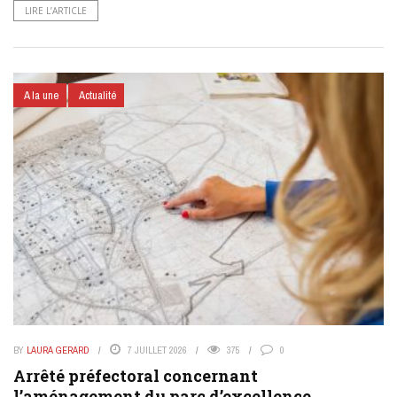
LIRE L’ARTICLE
A la une
Actualité
BY
LAURA GERARD
7 JUILLET 2026
375
0
Arrêté préfectoral concernant
l’aménagement du parc d’excellence