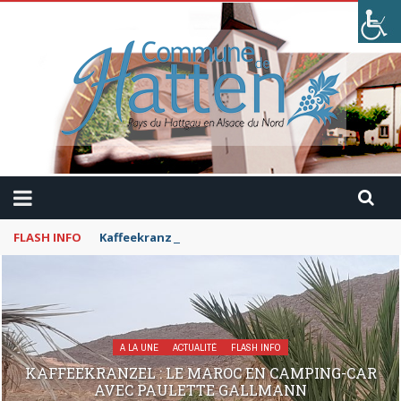
FLASH INFO
Kaffeekranzel : Le Maroc en camping-car avec Pau
A LA UNE
ACTUALITÉ
FLASH INFO
KAFFEEKRANZEL : LE MAROC EN CAMPING-CAR
AVEC PAULETTE GALLMANN