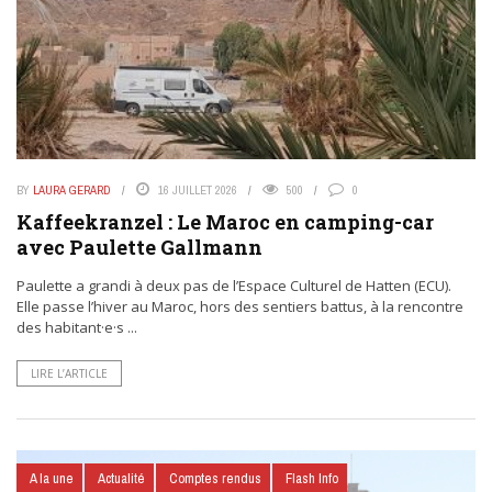
BY
LAURA GERARD
16 JUILLET 2026
500
0
Kaffeekranzel : Le Maroc en camping-car
avec Paulette Gallmann
Paulette a grandi à deux pas de l’Espace Culturel de Hatten (ECU).
Elle passe l’hiver au Maroc, hors des sentiers battus, à la rencontre
des habitant·e·s ...
LIRE L’ARTICLE
A la une
Actualité
Comptes rendus
Flash Info