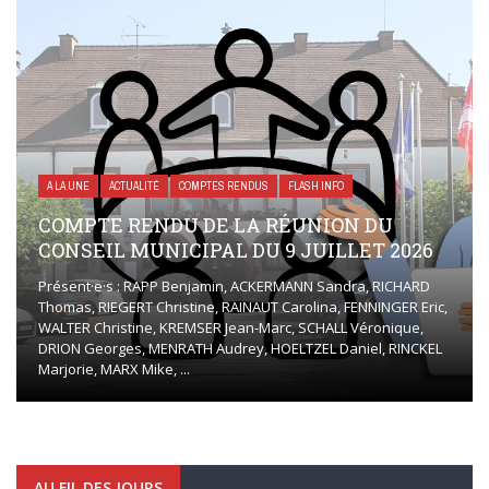
A LA UNE
ACTUALITÉ
COMPTES RENDUS
FLASH INFO
COMPTE RENDU DE LA RÉUNION DU
CONSEIL MUNICIPAL DU 9 JUILLET 2026
Présent·e·s : RAPP Benjamin, ACKERMANN Sandra, RICHARD
Thomas, RIEGERT Christine, RAINAUT Carolina, FENNINGER Eric,
WALTER Christine, KREMSER Jean-Marc, SCHALL Véronique,
DRION Georges, MENRATH Audrey, HOELTZEL Daniel, RINCKEL
Marjorie, MARX Mike, ...
AU FIL DES JOURS