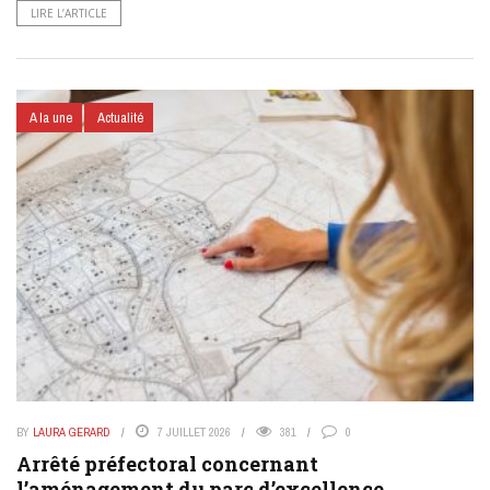
LIRE L’ARTICLE
A la une
Actualité
BY
LAURA GERARD
7 JUILLET 2026
381
0
Arrêté préfectoral concernant
l’aménagement du parc d’excellence