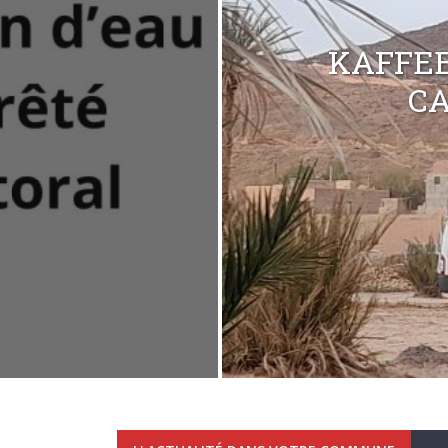
KAFFEE
C