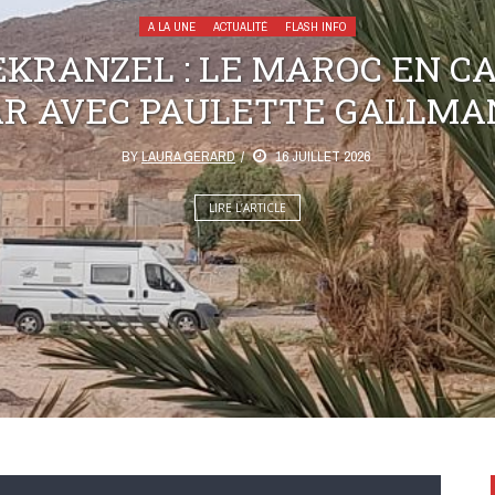
A LA UNE
ACTUALITÉ
FLASH INFO
KRANZEL : LE MAROC EN C
AR AVEC PAULETTE GALLMA
BY
LAURA GERARD
16 JUILLET 2026
LIRE L’ARTICLE