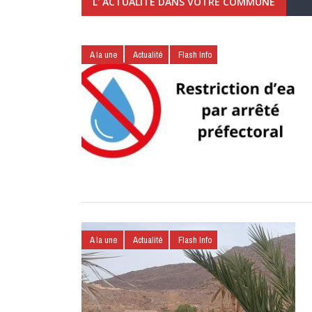
L' ACTUALITÉ DANS VOTRE COMMUNE
A la une
Actualité
Flash Info
A la une
Actualité
Flash Info