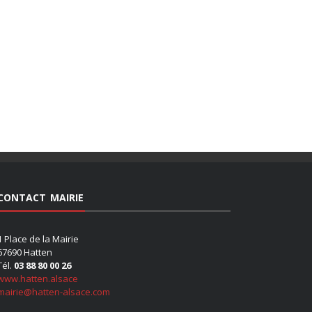
CONTACT MAIRIE
1 Place de la Mairie
67690 Hatten
Tél.
03 88 80 00 26
www.hatten.alsace
mairie@hatten-alsace.com