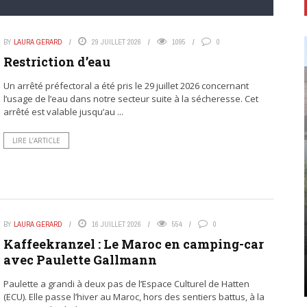
BY
LAURA GERARD
29 JUILLET 2026
1095
0
Restriction d’eau
Un arrêté préfectoral a été pris le 29 juillet 2026 concernant
l’usage de l’eau dans notre secteur suite à la sécheresse. Cet
arrêté est valable jusqu’au ...
LIRE L’ARTICLE
BY
LAURA GERARD
16 JUILLET 2026
554
0
Kaffeekranzel : Le Maroc en camping-car
avec Paulette Gallmann
Paulette a grandi à deux pas de l’Espace Culturel de Hatten
(ECU). Elle passe l’hiver au Maroc, hors des sentiers battus, à la