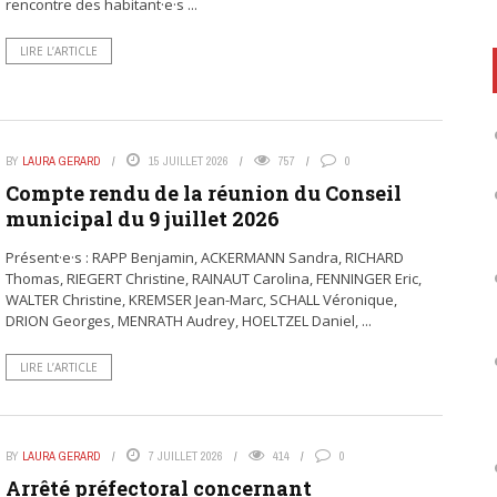
rencontre des habitant·e·s ...
LIRE L’ARTICLE
BY
LAURA GERARD
15 JUILLET 2026
757
0
Compte rendu de la réunion du Conseil
municipal du 9 juillet 2026
Présent·e·s : RAPP Benjamin, ACKERMANN Sandra, RICHARD
Thomas, RIEGERT Christine, RAINAUT Carolina, FENNINGER Eric,
WALTER Christine, KREMSER Jean-Marc, SCHALL Véronique,
DRION Georges, MENRATH Audrey, HOELTZEL Daniel, ...
LIRE L’ARTICLE
BY
LAURA GERARD
7 JUILLET 2026
414
0
Arrêté préfectoral concernant