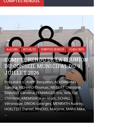
COMPTES RENDUS
A LA UNE
ACTUALITÉ
COMPTES RENDUS
FLASH INFO
COMPTE RENDU DE LA RÉUNION
DU CONSEIL MUNICIPAL DU 9
JUILLET 2026
Présent·e·s : RAPP Benjamin, ACKERMANN
Sandra, RICHARD Thomas, RIEGERT Christine,
RAINAUT Carolina, FENNINGER Eric, WALTER
Christine, KREMSER Jean-Marc, SCHALL
Véronique, DRION Georges, MENRATH Audrey,
HOELTZEL Daniel, RINCKEL Marjorie, MARX Mike,
...