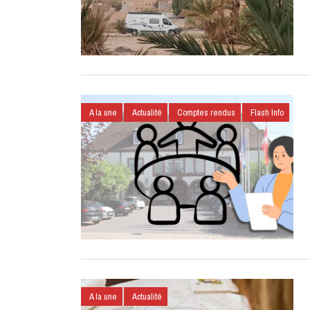
A la une
Actualité
Comptes rendus
Flash Info
A la une
Actualité