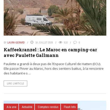
BY
LAURA GERARD
16 JUILLET 2026
510
0
Kaffeekranzel : Le Maroc en camping-car
avec Paulette Gallmann
Paulette a grandi à deux pas de l’Espace Culturel de Hatten (ECU).
Elle passe l’hiver au Maroc, hors des sentiers battus, à la rencontre
des habitant·e·s ...
LIRE L’ARTICLE
A la une
Actualité
Comptes rendus
Flash Info