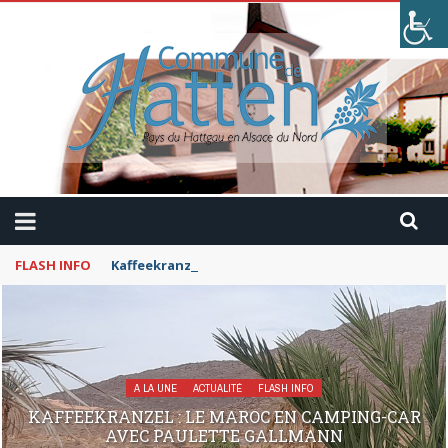
FLASH INFO
Kaffeekranzel : Le Maroc en camping-car avec Pau
A LA UNE
ACTUALITÉ
FLASH INFO
KAFFEEKRANZEL : LE MAROC EN CAMPING-CAR
AVEC PAULETTE GALLMANN