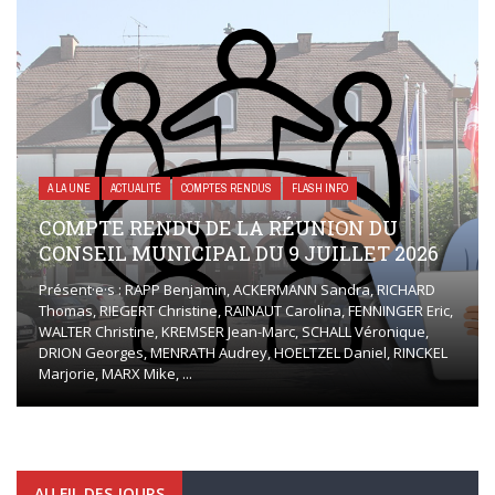
A LA UNE
ACTUALITÉ
COMPTES RENDUS
FLASH INFO
COMPTE RENDU DE LA RÉUNION DU
CONSEIL MUNICIPAL DU 9 JUILLET 2026
Présent·e·s : RAPP Benjamin, ACKERMANN Sandra, RICHARD
Thomas, RIEGERT Christine, RAINAUT Carolina, FENNINGER Eric,
WALTER Christine, KREMSER Jean-Marc, SCHALL Véronique,
DRION Georges, MENRATH Audrey, HOELTZEL Daniel, RINCKEL
Marjorie, MARX Mike, ...
AU FIL DES JOURS