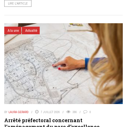
LIRE L’ARTICLE
A la une
Actualité
BY
LAURA GERARD
7 JUILLET 2026
386
0
Arrêté préfectoral concernant
l’aménagement du parc d’excellence