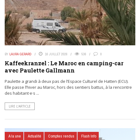
BY
LAURA GERARD
16 JUILLET 2026
536
0
Kaffeekranzel : Le Maroc en camping-car
avec Paulette Gallmann
Paulette a grandi à deux pas de l’Espace Culturel de Hatten (ECU).
Elle passe l’hiver au Maroc, hors des sentiers battus, à la rencontre
des habitant·e·s ...
LIRE L’ARTICLE
A la une
Actualité
Comptes rendus
Flash Info