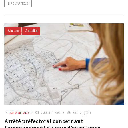
LIRE L’ARTICLE
A la une
Actualité
BY
LAURA GERARD
7 JUILLET 2026
405
0
Arrêté préfectoral concernant
l’aménagement du parc d’excellence