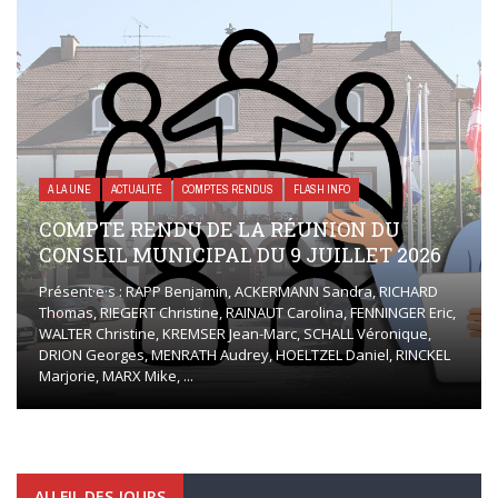
A LA UNE
ACTUALITÉ
COMPTES RENDUS
FLASH INFO
COMPTE RENDU DE LA RÉUNION DU
CONSEIL MUNICIPAL DU 9 JUILLET 2026
Présent·e·s : RAPP Benjamin, ACKERMANN Sandra, RICHARD
Thomas, RIEGERT Christine, RAINAUT Carolina, FENNINGER Eric,
WALTER Christine, KREMSER Jean-Marc, SCHALL Véronique,
DRION Georges, MENRATH Audrey, HOELTZEL Daniel, RINCKEL
Marjorie, MARX Mike, ...
AU FIL DES JOURS