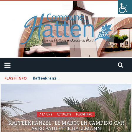
FLASH INFO
Kaffeekranzel : Le Maroc en camping-car avec Pau
A LA UNE
ACTUALITÉ
FLASH INFO
KAFFEEKRANZEL : LE MAROC EN CAMPING-CAR
AVEC PAULETTE GALLMANN