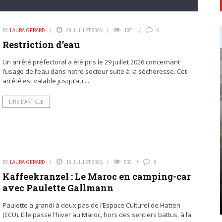
BY
LAURA GERARD
29 JUILLET 2026
1071
0
Restriction d’eau
Un arrêté préfectoral a été pris le 29 juillet 2026 concernant
l’usage de l’eau dans notre secteur suite à la sécheresse. Cet
arrêté est valable jusqu’au ...
LIRE L’ARTICLE
BY
LAURA GERARD
16 JUILLET 2026
533
0
Kaffeekranzel : Le Maroc en camping-car
avec Paulette Gallmann
Paulette a grandi à deux pas de l’Espace Culturel de Hatten
(ECU). Elle passe l’hiver au Maroc, hors des sentiers battus, à la