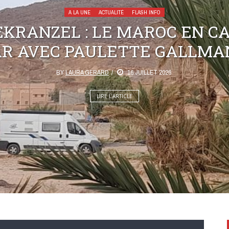
A LA UNE
ACTUALITÉ
FLASH INFO
KRANZEL : LE MAROC EN C
AR AVEC PAULETTE GALLMA
BY
LAURA GERARD
16 JUILLET 2026
LIRE L’ARTICLE