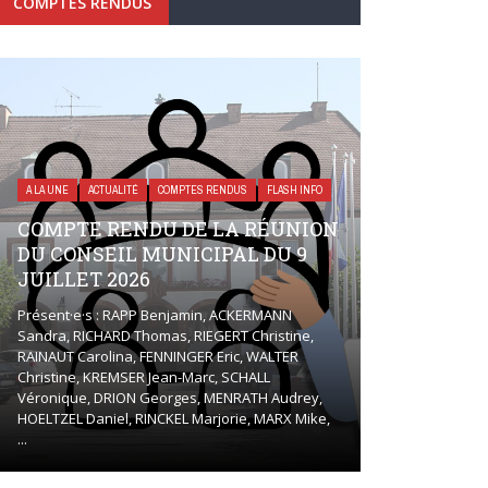
COMPTES RENDUS
A LA UNE
ACTUALITÉ
COMPTES RENDUS
FLASH INFO
COMPTE RENDU DE LA RÉUNION
DU CONSEIL MUNICIPAL DU 9
JUILLET 2026
Présent·e·s : RAPP Benjamin, ACKERMANN
Sandra, RICHARD Thomas, RIEGERT Christine,
RAINAUT Carolina, FENNINGER Eric, WALTER
Christine, KREMSER Jean-Marc, SCHALL
Véronique, DRION Georges, MENRATH Audrey,
HOELTZEL Daniel, RINCKEL Marjorie, MARX Mike,
...