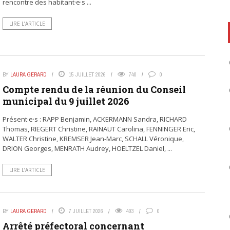
rencontre des habitant·e·s ...
LIRE L’ARTICLE
BY
LAURA GERARD
15 JUILLET 2026
740
0
Compte rendu de la réunion du Conseil
municipal du 9 juillet 2026
Présent·e·s : RAPP Benjamin, ACKERMANN Sandra, RICHARD
Thomas, RIEGERT Christine, RAINAUT Carolina, FENNINGER Eric,
WALTER Christine, KREMSER Jean-Marc, SCHALL Véronique,
DRION Georges, MENRATH Audrey, HOELTZEL Daniel, ...
LIRE L’ARTICLE
BY
LAURA GERARD
7 JUILLET 2026
403
0
Arrêté préfectoral concernant