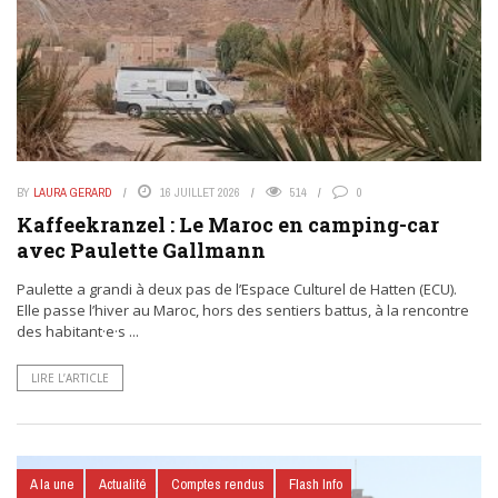
BY
LAURA GERARD
16 JUILLET 2026
514
0
Kaffeekranzel : Le Maroc en camping-car
avec Paulette Gallmann
Paulette a grandi à deux pas de l’Espace Culturel de Hatten (ECU).
Elle passe l’hiver au Maroc, hors des sentiers battus, à la rencontre
des habitant·e·s ...
LIRE L’ARTICLE
A la une
Actualité
Comptes rendus
Flash Info