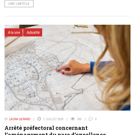
LIRE L’ARTICLE
A la une
Actualité
BY
LAURA GERARD
7 JUILLET 2026
390
0
Arrêté préfectoral concernant
l’aménagement du parc d’excellence