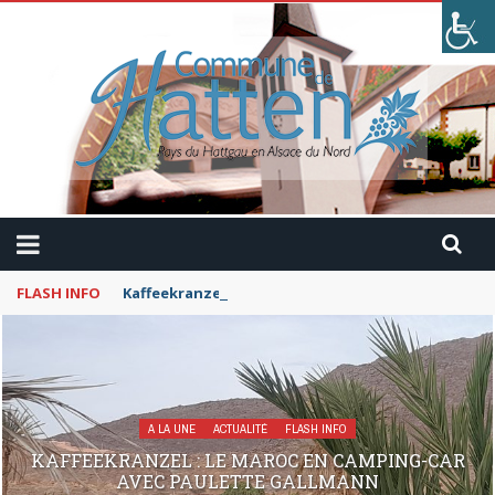
FLASH INFO
Kaffeekranzel : Le Maroc en camping-car avec Pau
A LA UNE
ACTUALITÉ
FLASH INFO
KAFFEEKRANZEL : LE MAROC EN CAMPING-CAR
AVEC PAULETTE GALLMANN