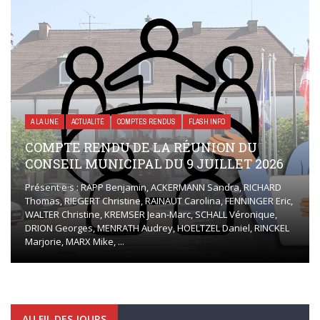
A LA UNE
ACTUALITÉ
COMPTES RENDUS
FLASH INFO
COMPTE RENDU DE LA RÉUNION DU
CONSEIL MUNICIPAL DU 9 JUILLET 2026
Présent·e·s : RAPP Benjamin, ACKERMANN Sandra, RICHARD
Thomas, RIEGERT Christine, RAINAUT Carolina, FENNINGER Eric,
WALTER Christine, KREMSER Jean-Marc, SCHALL Véronique,
DRION Georges, MENRATH Audrey, HOELTZEL Daniel, RINCKEL
Marjorie, MARX Mike, ...
AU FIL DES JOURS