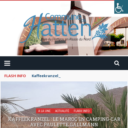
FLASH INFO
Kaffeekranzel : Le Maroc en camping-car avec Pau
A LA UNE
ACTUALITÉ
FLASH INFO
KAFFEEKRANZEL : LE MAROC EN CAMPING-CAR
AVEC PAULETTE GALLMANN