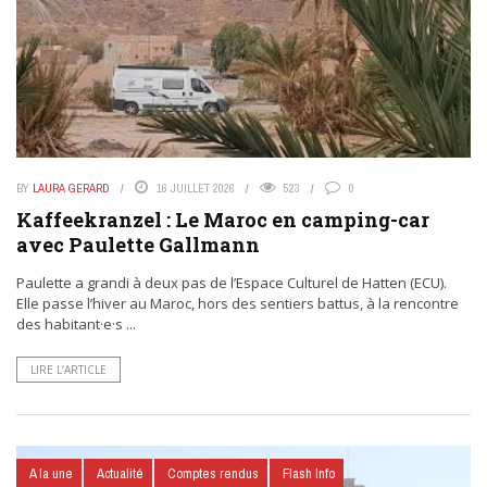
BY
LAURA GERARD
16 JUILLET 2026
523
0
Kaffeekranzel : Le Maroc en camping-car
avec Paulette Gallmann
Paulette a grandi à deux pas de l’Espace Culturel de Hatten (ECU).
Elle passe l’hiver au Maroc, hors des sentiers battus, à la rencontre
des habitant·e·s ...
LIRE L’ARTICLE
A la une
Actualité
Comptes rendus
Flash Info