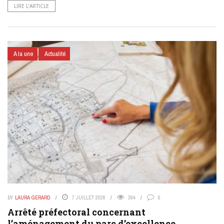
LIRE L’ARTICLE
A la une
Actualité
BY
LAURA GERARD
7 JUILLET 2026
394
0
Arrêté préfectoral concernant
l’aménagement du parc d’excellence