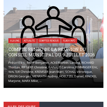
A LA UNE
ACTUALITÉ
COMPTES RENDUS
FLASH INFO
COMPTE RENDU DE LA RÉUNION DU
CONSEIL MUNICIPAL DU 9 JUILLET 2026
Présent·e·s : RAPP Benjamin, ACKERMANN Sandra, RICHARD
Thomas, RIEGERT Christine, RAINAUT Carolina, FENNINGER Eric,
WALTER Christine, KREMSER Jean-Marc, SCHALL Véronique,
DRION Georges, MENRATH Audrey, HOELTZEL Daniel, RINCKEL
Marjorie, MARX Mike, ...
AU FIL DES JOURS