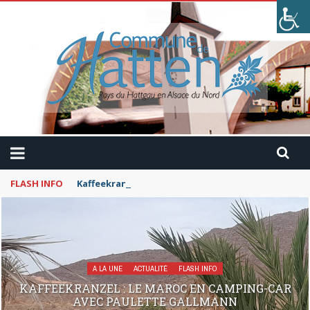
FLASH INFO
Kaffeekranzel : Le Maroc en camping-car avec Pau
A LA UNE
ACTUALITÉ
FLASH INFO
KAFFEEKRANZEL : LE MAROC EN CAMPING-CAR
AVEC PAULETTE GALLMANN