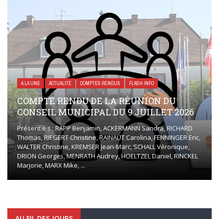
A LA UNE
ACTUALITÉ
COMPTES RENDUS
FLASH INFO
COMPTE RENDU DE LA RÉUNION DU
CONSEIL MUNICIPAL DU 9 JUILLET 2026
Présent·e·s : RAPP Benjamin, ACKERMANN Sandra, RICHARD
Thomas, RIEGERT Christine, RAINAUT Carolina, FENNINGER Eric,
WALTER Christine, KREMSER Jean-Marc, SCHALL Véronique,
DRION Georges, MENRATH Audrey, HOELTZEL Daniel, RINCKEL
Marjorie, MARX Mike, ...
AU FIL DES JOURS