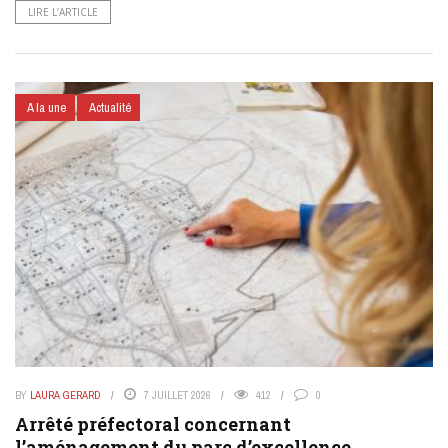
LIRE L’ARTICLE
A la une
Actualité
BY
LAURA GERARD
7 JUILLET 2026
412
0
Arrêté préfectoral concernant
l’aménagement du parc d’excellence