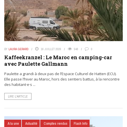
BY
LAURA GERARD
16 JUILLET 2026
548
0
Kaffeekranzel : Le Maroc en camping-car
avec Paulette Gallmann
Paulette a grandi à deux pas de l’Espace Culturel de Hatten (ECU).
Elle passe l’hiver au Maroc, hors des sentiers battus, à la rencontre
des habitant·e·s ...
LIRE L’ARTICLE
A la une
Actualité
Comptes rendus
Flash Info