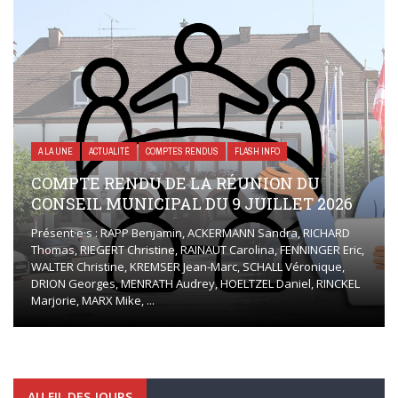
A LA UNE
ACTUALITÉ
COMPTES RENDUS
FLASH INFO
COMPTE RENDU DE LA RÉUNION DU
CONSEIL MUNICIPAL DU 9 JUILLET 2026
Présent·e·s : RAPP Benjamin, ACKERMANN Sandra, RICHARD
Thomas, RIEGERT Christine, RAINAUT Carolina, FENNINGER Eric,
WALTER Christine, KREMSER Jean-Marc, SCHALL Véronique,
DRION Georges, MENRATH Audrey, HOELTZEL Daniel, RINCKEL
Marjorie, MARX Mike, ...
AU FIL DES JOURS