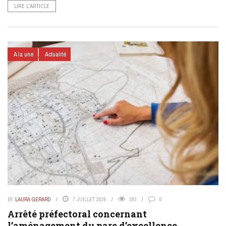
LIRE L’ARTICLE
A la une
Actualité
BY
LAURA GERARD
7 JUILLET 2026
393
0
Arrêté préfectoral concernant
l’aménagement du parc d’excellence