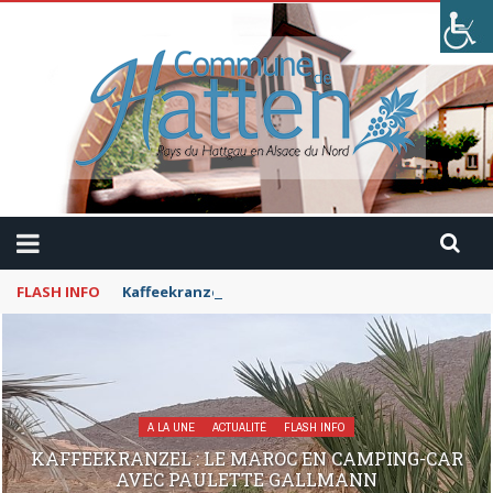
FLASH INFO
Kaffeekranzel : Le Maroc en camping-car avec Pau
A LA UNE
ACTUALITÉ
FLASH INFO
KAFFEEKRANZEL : LE MAROC EN CAMPING-CAR
AVEC PAULETTE GALLMANN