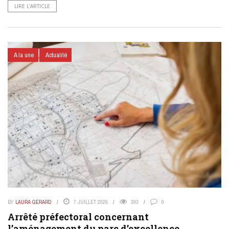
LIRE L’ARTICLE
A la une
Actualité
BY
LAURA GERARD
7 JUILLET 2026
393
0
Arrêté préfectoral concernant
l’aménagement du parc d’excellence