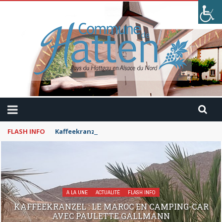
FLASH INFO
Kaffeekranzel : Le Maroc en camping-car avec Pau
A LA UNE
ACTUALITÉ
FLASH INFO
KAFFEEKRANZEL : LE MAROC EN CAMPING-CAR
AVEC PAULETTE GALLMANN