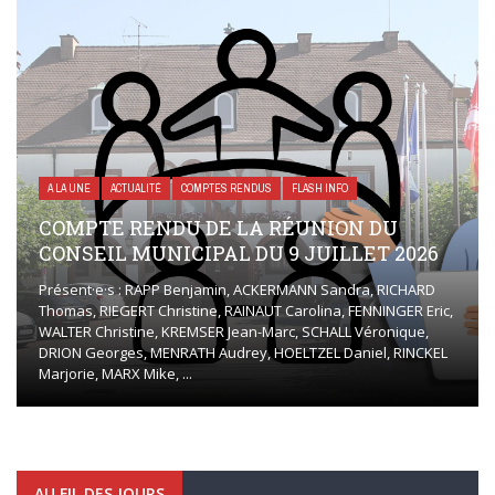
A LA UNE
ACTUALITÉ
COMPTES RENDUS
FLASH INFO
COMPTE RENDU DE LA RÉUNION DU
CONSEIL MUNICIPAL DU 9 JUILLET 2026
Présent·e·s : RAPP Benjamin, ACKERMANN Sandra, RICHARD
Thomas, RIEGERT Christine, RAINAUT Carolina, FENNINGER Eric,
WALTER Christine, KREMSER Jean-Marc, SCHALL Véronique,
DRION Georges, MENRATH Audrey, HOELTZEL Daniel, RINCKEL
Marjorie, MARX Mike, ...
AU FIL DES JOURS