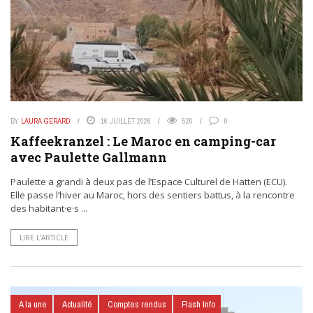
BY
LAURA GERARD
16 JUILLET 2026
520
0
Kaffeekranzel : Le Maroc en camping-car
avec Paulette Gallmann
Paulette a grandi à deux pas de l’Espace Culturel de Hatten (ECU).
Elle passe l’hiver au Maroc, hors des sentiers battus, à la rencontre
des habitant·e·s ...
LIRE L’ARTICLE
A la une
Actualité
Comptes rendus
Flash Info