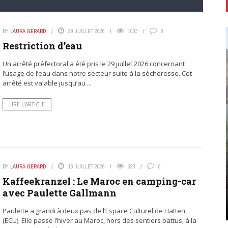
BY
LAURA GERARD
29 JUILLET 2026
1063
0
Restriction d’eau
Un arrêté préfectoral a été pris le 29 juillet 2026 concernant
l’usage de l’eau dans notre secteur suite à la sécheresse. Cet
arrêté est valable jusqu’au ...
LIRE L’ARTICLE
BY
LAURA GERARD
16 JUILLET 2026
523
0
Kaffeekranzel : Le Maroc en camping-car
avec Paulette Gallmann
Paulette a grandi à deux pas de l’Espace Culturel de Hatten
(ECU). Elle passe l’hiver au Maroc, hors des sentiers battus, à la