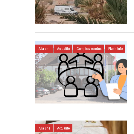
A la une
Actualité
Comptes rendus
Flash Info
A la une
Actualité