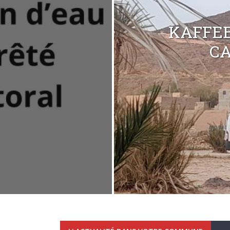
KAFFEE
C