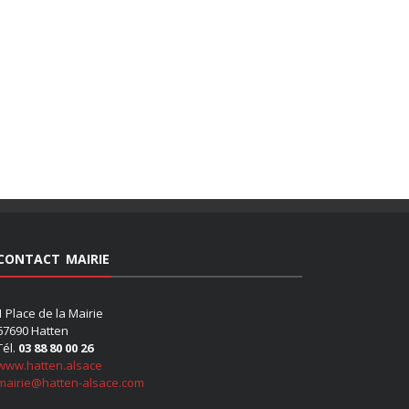
CONTACT MAIRIE
1 Place de la Mairie
67690 Hatten
Tél.
03 88 80 00 26
www.hatten.alsace
mairie@hatten-alsace.com