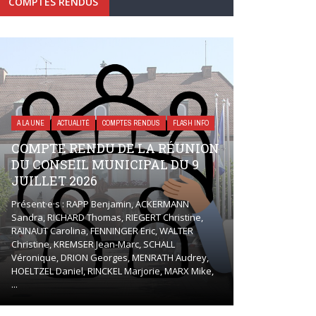
COMPTES RENDUS
A LA UNE
ACTUALITÉ
COMPTES RENDUS
FLASH INFO
COMPTE RENDU DE LA RÉUNION
DU CONSEIL MUNICIPAL DU 9
JUILLET 2026
Présent·e·s : RAPP Benjamin, ACKERMANN
Sandra, RICHARD Thomas, RIEGERT Christine,
RAINAUT Carolina, FENNINGER Eric, WALTER
Christine, KREMSER Jean-Marc, SCHALL
Véronique, DRION Georges, MENRATH Audrey,
HOELTZEL Daniel, RINCKEL Marjorie, MARX Mike,
...