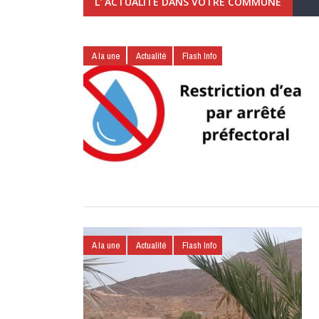
L' ACTUALITÉ DANS VOTRE COMMUNE
A la une
Actualité
Flash Info
A la une
Actualité
Flash Info