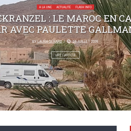
A LA UNE
ACTUALITÉ
FLASH INFO
KRANZEL : LE MAROC EN C
AR AVEC PAULETTE GALLMA
BY
LAURA GERARD
16 JUILLET 2026
LIRE L’ARTICLE