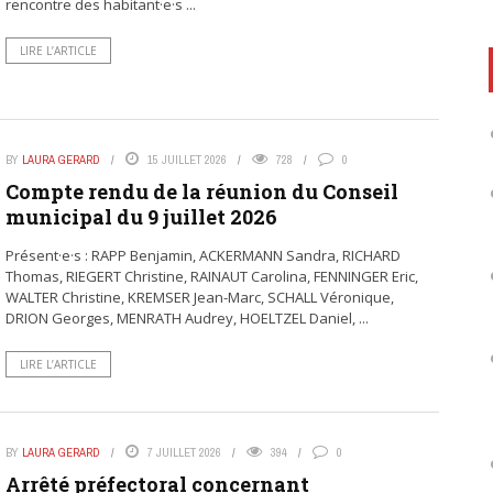
rencontre des habitant·e·s ...
LIRE L’ARTICLE
BY
LAURA GERARD
15 JUILLET 2026
728
0
Compte rendu de la réunion du Conseil
municipal du 9 juillet 2026
Présent·e·s : RAPP Benjamin, ACKERMANN Sandra, RICHARD
Thomas, RIEGERT Christine, RAINAUT Carolina, FENNINGER Eric,
WALTER Christine, KREMSER Jean-Marc, SCHALL Véronique,
DRION Georges, MENRATH Audrey, HOELTZEL Daniel, ...
LIRE L’ARTICLE
BY
LAURA GERARD
7 JUILLET 2026
394
0
Arrêté préfectoral concernant