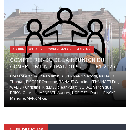
A LA UNE
ACTUALITÉ
COMPTES RENDUS
FLASH INFO
COMPTE RENDU DE LA RÉUNION DU
CONSEIL MUNICIPAL DU 9 JUILLET 2026
Présent·e·s : RAPP Benjamin, ACKERMANN Sandra, RICHARD
Thomas, RIEGERT Christine, RAINAUT Carolina, FENNINGER Eric,
WALTER Christine, KREMSER Jean-Marc, SCHALL Véronique,
DRION Georges, MENRATH Audrey, HOELTZEL Daniel, RINCKEL
Marjorie, MARX Mike, ...
AU FIL DES JOURS