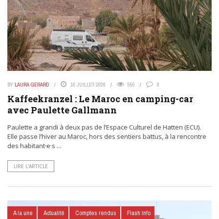
BY
LAURA GERARD
16 JUILLET 2026
555
0
Kaffeekranzel : Le Maroc en camping-car
avec Paulette Gallmann
Paulette a grandi à deux pas de l’Espace Culturel de Hatten (ECU).
Elle passe l’hiver au Maroc, hors des sentiers battus, à la rencontre
des habitant·e·s ...
LIRE L’ARTICLE
A la une
Actualité
Comptes rendus
Flash Info