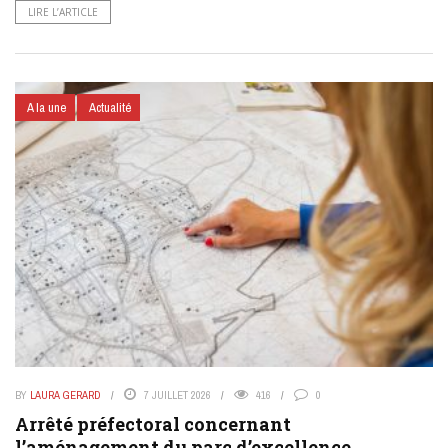
LIRE L’ARTICLE
A la une
Actualité
BY
LAURA GERARD
7 JUILLET 2026
416
0
Arrêté préfectoral concernant
l’aménagement du parc d’excellence