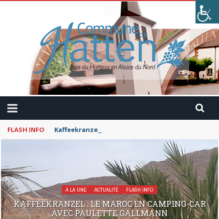
FLASH INFO
Kaffeekranzel : Le Maroc en camping-car avec Pau
A LA UNE
ACTUALITÉ
FLASH INFO
KAFFEEKRANZEL : LE MAROC EN CAMPING-CAR
AVEC PAULETTE GALLMANN