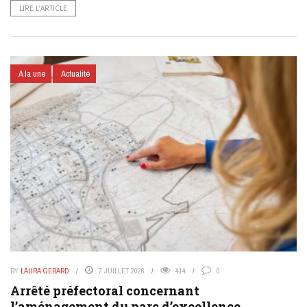
LIRE L’ARTICLE
A la une
Actualité
BY
LAURA GERARD
7 JUILLET 2026
414
0
Arrêté préfectoral concernant
l’aménagement du parc d’excellence