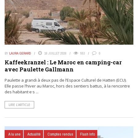
BY
LAURA GERARD
16 JUILLET 2026
553
0
Kaffeekranzel : Le Maroc en camping-car
avec Paulette Gallmann
Paulette a grandi à deux pas de l’Espace Culturel de Hatten (ECU).
Elle passe l’hiver au Maroc, hors des sentiers battus, à la rencontre
des habitant·e·s ...
LIRE L’ARTICLE
A la une
Actualité
Comptes rendus
Flash Info