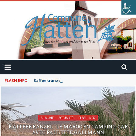
FLASH INFO
Kaffeekranzel : Le Maroc en camping-car avec Pau
A LA UNE
ACTUALITÉ
FLASH INFO
KAFFEEKRANZEL : LE MAROC EN CAMPING-CAR
AVEC PAULETTE GALLMANN