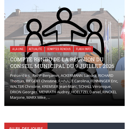
A LA UNE
ACTUALITÉ
COMPTES RENDUS
FLASH INFO
COMPTE RENDU DE LA RÉUNION DU
CONSEIL MUNICIPAL DU 9 JUILLET 2026
Présent·e·s : RAPP Benjamin, ACKERMANN Sandra, RICHARD
Thomas, RIEGERT Christine, RAINAUT Carolina, FENNINGER Eric,
WALTER Christine, KREMSER Jean-Marc, SCHALL Véronique,
DRION Georges, MENRATH Audrey, HOELTZEL Daniel, RINCKEL
Marjorie, MARX Mike, ...
AU FIL DES JOURS