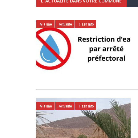
L' ACTUALITÉ DANS VOTRE COMMUNE
A la une
Actualité
Flash Info
A la une
Actualité
Flash Info