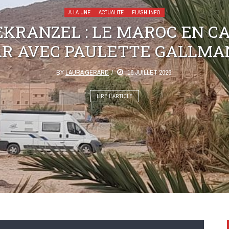
A LA UNE
ACTUALITÉ
FLASH INFO
KRANZEL : LE MAROC EN C
AR AVEC PAULETTE GALLMA
BY
LAURA GERARD
16 JUILLET 2026
LIRE L’ARTICLE