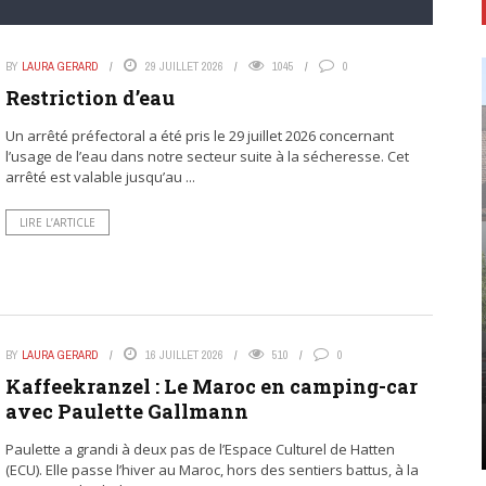
BY
LAURA GERARD
29 JUILLET 2026
1045
0
Restriction d’eau
Un arrêté préfectoral a été pris le 29 juillet 2026 concernant
l’usage de l’eau dans notre secteur suite à la sécheresse. Cet
arrêté est valable jusqu’au ...
LIRE L’ARTICLE
BY
LAURA GERARD
16 JUILLET 2026
510
0
Kaffeekranzel : Le Maroc en camping-car
avec Paulette Gallmann
Paulette a grandi à deux pas de l’Espace Culturel de Hatten
(ECU). Elle passe l’hiver au Maroc, hors des sentiers battus, à la