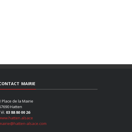
CONTACT MAIRIE
1 Place de la Mairie
67690 Hatten
Tél.
03 88 80 00 26
www.hatten.alsace
mairie@hatten-alsace.com