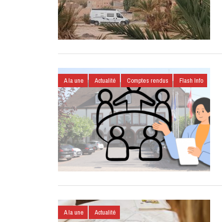
A la une
Actualité
Comptes rendus
Flash Info
A la une
Actualité