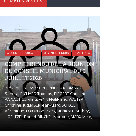
COMPTES RENDUS
A LA UNE
ACTUALITÉ
COMPTES RENDUS
FLASH INFO
COMPTE RENDU DE LA RÉUNION
DU CONSEIL MUNICIPAL DU 9
JUILLET 2026
Présent·e·s : RAPP Benjamin, ACKERMANN
Sandra, RICHARD Thomas, RIEGERT Christine,
RAINAUT Carolina, FENNINGER Eric, WALTER
Christine, KREMSER Jean-Marc, SCHALL
Véronique, DRION Georges, MENRATH Audrey,
HOELTZEL Daniel, RINCKEL Marjorie, MARX Mike,
...