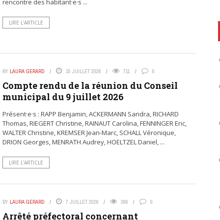
rencontre des habitant·e·s ...
LIRE L’ARTICLE
BY
LAURA GERARD
15 JUILLET 2026
711
0
Compte rendu de la réunion du Conseil
municipal du 9 juillet 2026
Présent·e·s : RAPP Benjamin, ACKERMANN Sandra, RICHARD
Thomas, RIEGERT Christine, RAINAUT Carolina, FENNINGER Eric,
WALTER Christine, KREMSER Jean-Marc, SCHALL Véronique,
DRION Georges, MENRATH Audrey, HOELTZEL Daniel, ...
LIRE L’ARTICLE
BY
LAURA GERARD
7 JUILLET 2026
386
0
Arrêté préfectoral concernant