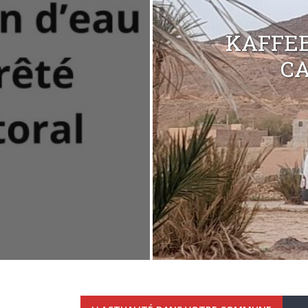
KAFFEE
C