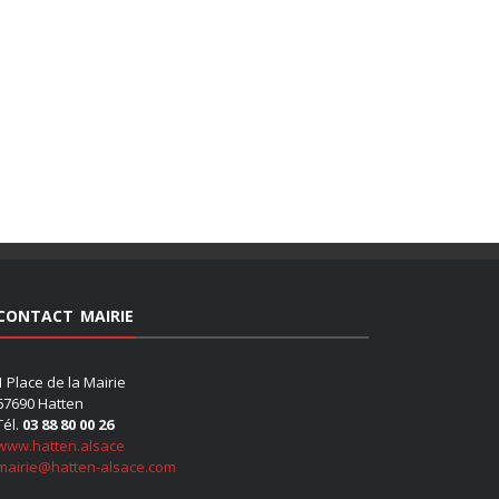
CONTACT MAIRIE
1 Place de la Mairie
67690 Hatten
Tél.
03 88 80 00 26
www.hatten.alsace
mairie@hatten-alsace.com