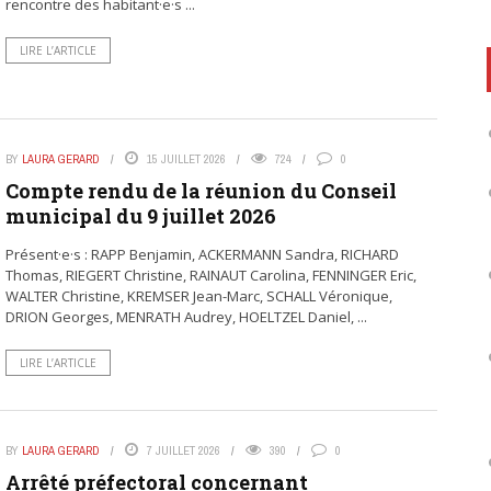
rencontre des habitant·e·s ...
LIRE L’ARTICLE
BY
LAURA GERARD
15 JUILLET 2026
724
0
Compte rendu de la réunion du Conseil
municipal du 9 juillet 2026
Présent·e·s : RAPP Benjamin, ACKERMANN Sandra, RICHARD
Thomas, RIEGERT Christine, RAINAUT Carolina, FENNINGER Eric,
WALTER Christine, KREMSER Jean-Marc, SCHALL Véronique,
DRION Georges, MENRATH Audrey, HOELTZEL Daniel, ...
LIRE L’ARTICLE
BY
LAURA GERARD
7 JUILLET 2026
390
0
Arrêté préfectoral concernant