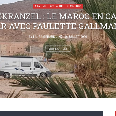
A LA UNE
ACTUALITÉ
FLASH INFO
KRANZEL : LE MAROC EN C
AR AVEC PAULETTE GALLMA
BY
LAURA GERARD
16 JUILLET 2026
LIRE L’ARTICLE