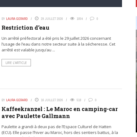
BY
LAURA GERARD
29 JUILLET 2026
1054
0
Restriction d’eau
Un arrêté préfectoral a été pris le 29 juillet 2026 concernant
l’usage de l’eau dans notre secteur suite à la sécheresse. Cet
arrêté est valable jusqu’au ...
LIRE L’ARTICLE
BY
LAURA GERARD
16 JUILLET 2026
518
0
Kaffeekranzel : Le Maroc en camping-car
avec Paulette Gallmann
Paulette a grandi à deux pas de l’Espace Culturel de Hatten
(ECU). Elle passe l’hiver au Maroc, hors des sentiers battus, à la