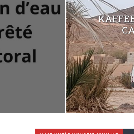
KAFFEE
C