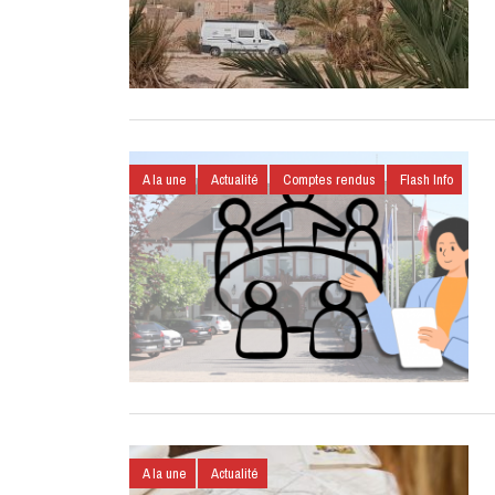
A la une
Actualité
Comptes rendus
Flash Info
A la une
Actualité