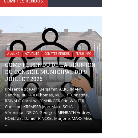
COMPTES RENDUS
A LA UNE
ACTUALITÉ
COMPTES RENDUS
FLASH INFO
COMPTE RENDU DE LA RÉUNION
DU CONSEIL MUNICIPAL DU 9
JUILLET 2026
Présent·e·s : RAPP Benjamin, ACKERMANN
Sandra, RICHARD Thomas, RIEGERT Christine,
RAINAUT Carolina, FENNINGER Eric, WALTER
Christine, KREMSER Jean-Marc, SCHALL
Véronique, DRION Georges, MENRATH Audrey,
HOELTZEL Daniel, RINCKEL Marjorie, MARX Mike,
...