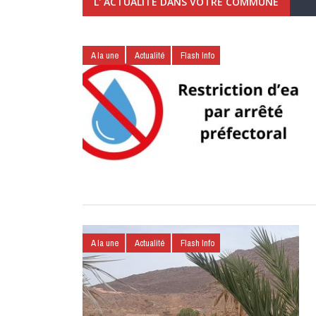
L' ACTUALITÉ DANS VOTRE COMMUNE
A la une
Actualité
Flash Info
A la une
Actualité
Flash Info