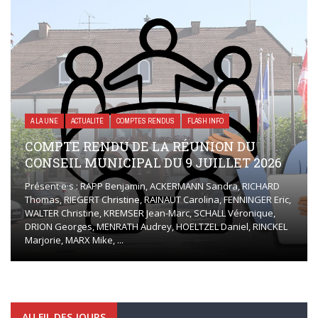
A LA UNE
ACTUALITÉ
COMPTES RENDUS
FLASH INFO
COMPTE RENDU DE LA RÉUNION DU
CONSEIL MUNICIPAL DU 9 JUILLET 2026
Présent·e·s : RAPP Benjamin, ACKERMANN Sandra, RICHARD
Thomas, RIEGERT Christine, RAINAUT Carolina, FENNINGER Eric,
WALTER Christine, KREMSER Jean-Marc, SCHALL Véronique,
DRION Georges, MENRATH Audrey, HOELTZEL Daniel, RINCKEL
Marjorie, MARX Mike, ...
AU FIL DES JOURS