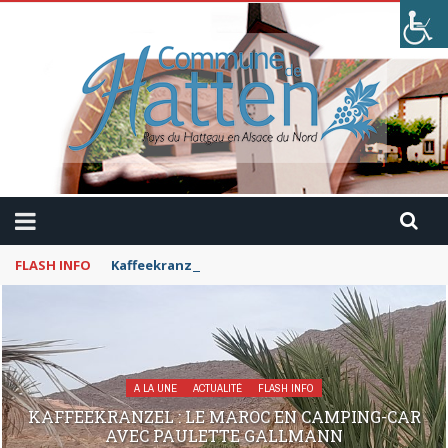
FLASH INFO
Kaffeekranzel : Le Maroc en camping-car avec Pau
A LA UNE
ACTUALITÉ
FLASH INFO
KAFFEEKRANZEL : LE MAROC EN CAMPING-CAR
AVEC PAULETTE GALLMANN