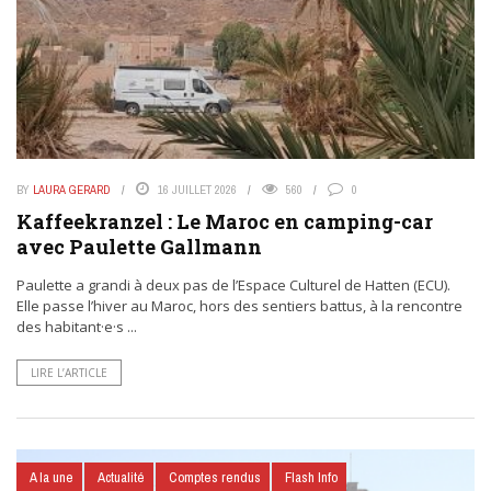
BY
LAURA GERARD
16 JUILLET 2026
560
0
Kaffeekranzel : Le Maroc en camping-car
avec Paulette Gallmann
Paulette a grandi à deux pas de l’Espace Culturel de Hatten (ECU).
Elle passe l’hiver au Maroc, hors des sentiers battus, à la rencontre
des habitant·e·s ...
LIRE L’ARTICLE
A la une
Actualité
Comptes rendus
Flash Info