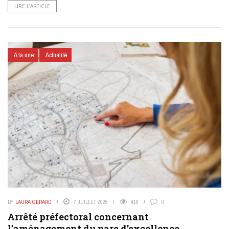
LIRE L’ARTICLE
A la une
Actualité
BY
LAURA GERARD
7 JUILLET 2026
416
0
Arrêté préfectoral concernant
l’aménagement du parc d’excellence