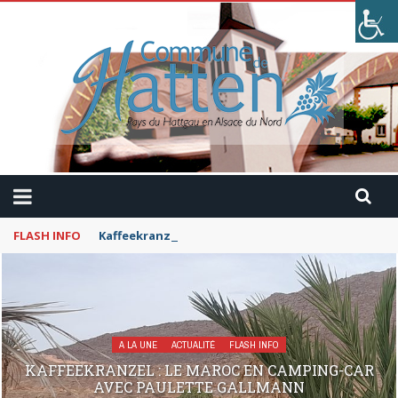
FLASH INFO
Kaffeekranzel : Le Maroc en camping-car avec Pau
A LA UNE
ACTUALITÉ
FLASH INFO
KAFFEEKRANZEL : LE MAROC EN CAMPING-CAR
AVEC PAULETTE GALLMANN