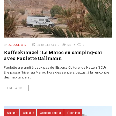
BY
LAURA GERARD
16 JUILLET 2026
523
0
Kaffeekranzel : Le Maroc en camping-car
avec Paulette Gallmann
Paulette a grandi à deux pas de l’Espace Culturel de Hatten (ECU).
Elle passe l’hiver au Maroc, hors des sentiers battus, à la rencontre
des habitant·e·s ...
LIRE L’ARTICLE
A la une
Actualité
Comptes rendus
Flash Info