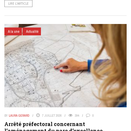
LIRE L’ARTICLE
A la une
Actualité
BY
LAURA GERARD
7 JUILLET 2026
394
0
Arrêté préfectoral concernant
l’aménagement du parc d’excellence