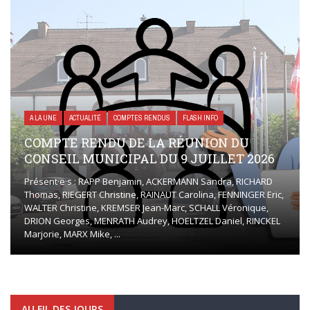
A LA UNE
ACTUALITÉ
COMPTES RENDUS
FLASH INFO
COMPTE RENDU DE LA RÉUNION DU
CONSEIL MUNICIPAL DU 9 JUILLET 2026
Présent·e·s : RAPP Benjamin, ACKERMANN Sandra, RICHARD
Thomas, RIEGERT Christine, RAINAUT Carolina, FENNINGER Eric,
WALTER Christine, KREMSER Jean-Marc, SCHALL Véronique,
DRION Georges, MENRATH Audrey, HOELTZEL Daniel, RINCKEL
Marjorie, MARX Mike, ...
AU FIL DES JOURS