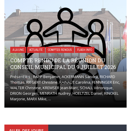
A LA UNE
ACTUALITÉ
COMPTES RENDUS
FLASH INFO
COMPTE RENDU DE LA RÉUNION DU
CONSEIL MUNICIPAL DU 9 JUILLET 2026
Présent·e·s : RAPP Benjamin, ACKERMANN Sandra, RICHARD
Thomas, RIEGERT Christine, RAINAUT Carolina, FENNINGER Eric,
WALTER Christine, KREMSER Jean-Marc, SCHALL Véronique,
DRION Georges, MENRATH Audrey, HOELTZEL Daniel, RINCKEL
Marjorie, MARX Mike, ...
AU FIL DES JOURS