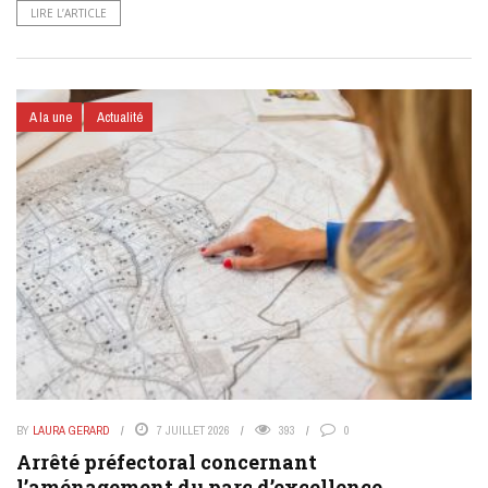
LIRE L’ARTICLE
A la une
Actualité
BY
LAURA GERARD
7 JUILLET 2026
393
0
Arrêté préfectoral concernant
l’aménagement du parc d’excellence