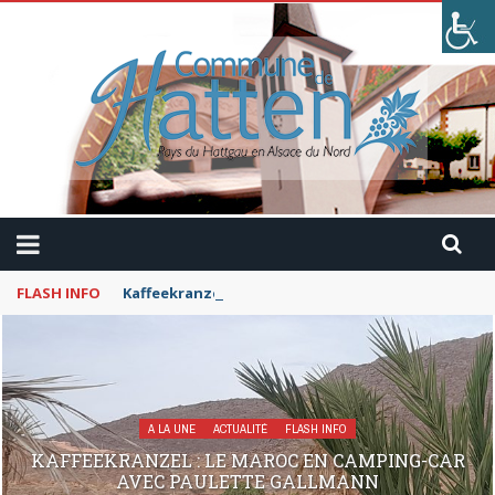
FLASH INFO
Kaffeekranzel : Le Maroc en camping-car avec Pau
A LA UNE
ACTUALITÉ
FLASH INFO
KAFFEEKRANZEL : LE MAROC EN CAMPING-CAR
AVEC PAULETTE GALLMANN