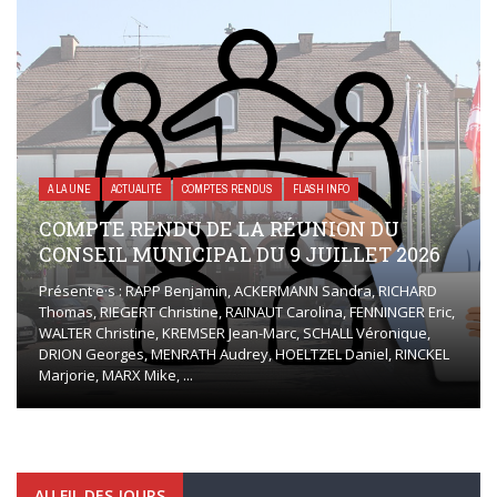
A LA UNE
ACTUALITÉ
COMPTES RENDUS
FLASH INFO
COMPTE RENDU DE LA RÉUNION DU
CONSEIL MUNICIPAL DU 9 JUILLET 2026
Présent·e·s : RAPP Benjamin, ACKERMANN Sandra, RICHARD
Thomas, RIEGERT Christine, RAINAUT Carolina, FENNINGER Eric,
WALTER Christine, KREMSER Jean-Marc, SCHALL Véronique,
DRION Georges, MENRATH Audrey, HOELTZEL Daniel, RINCKEL
Marjorie, MARX Mike, ...
AU FIL DES JOURS