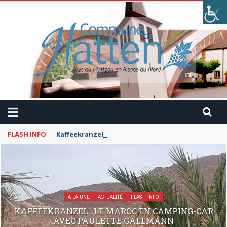
FLASH INFO
Kaffeekranzel : Le Maroc en camping-car avec Pau
A LA UNE
ACTUALITÉ
FLASH INFO
KAFFEEKRANZEL : LE MAROC EN CAMPING-CAR
AVEC PAULETTE GALLMANN