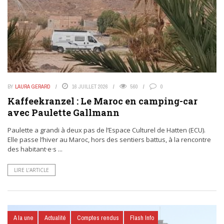
BY
LAURA GERARD
16 JUILLET 2026
560
0
Kaffeekranzel : Le Maroc en camping-car
avec Paulette Gallmann
Paulette a grandi à deux pas de l’Espace Culturel de Hatten (ECU).
Elle passe l’hiver au Maroc, hors des sentiers battus, à la rencontre
des habitant·e·s ...
LIRE L’ARTICLE
A la une
Actualité
Comptes rendus
Flash Info