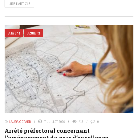
LIRE L’ARTICLE
A la une
Actualité
BY
LAURA GERARD
7 JUILLET 2026
416
0
Arrêté préfectoral concernant
l’aménagement du parc d’excellence