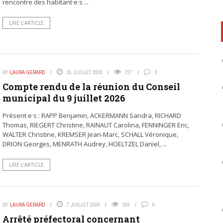
rencontre des habitant·e·s ...
LIRE L’ARTICLE
BY
LAURA GERARD
15 JUILLET 2026
727
0
Compte rendu de la réunion du Conseil
municipal du 9 juillet 2026
Présent·e·s : RAPP Benjamin, ACKERMANN Sandra, RICHARD
Thomas, RIEGERT Christine, RAINAUT Carolina, FENNINGER Eric,
WALTER Christine, KREMSER Jean-Marc, SCHALL Véronique,
DRION Georges, MENRATH Audrey, HOELTZEL Daniel, ...
LIRE L’ARTICLE
BY
LAURA GERARD
7 JUILLET 2026
393
0
Arrêté préfectoral concernant