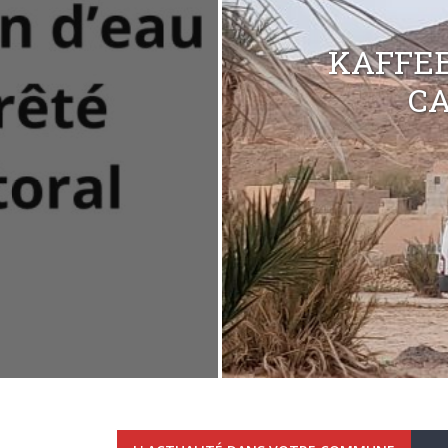
KAFFEE
C