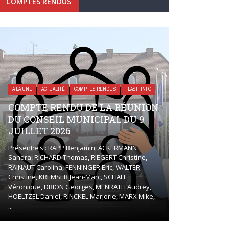
COMPTES RENDUS
A LA UNE
ACTUALITÉ
COMPTES RENDUS
FLASH INFO
COMPTE RENDU DE LA RÉUNION
DU CONSEIL MUNICIPAL DU 9
JUILLET 2026
Présent·e·s : RAPP Benjamin, ACKERMANN
Sandra, RICHARD Thomas, RIEGERT Christine,
RAINAUT Carolina, FENNINGER Eric, WALTER
Christine, KREMSER Jean-Marc, SCHALL
Véronique, DRION Georges, MENRATH Audrey,
HOELTZEL Daniel, RINCKEL Marjorie, MARX Mike,
...