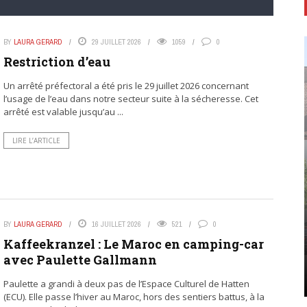
BY
LAURA GERARD
29 JUILLET 2026
1059
0
Restriction d’eau
Un arrêté préfectoral a été pris le 29 juillet 2026 concernant
l’usage de l’eau dans notre secteur suite à la sécheresse. Cet
arrêté est valable jusqu’au ...
LIRE L’ARTICLE
BY
LAURA GERARD
16 JUILLET 2026
521
0
Kaffeekranzel : Le Maroc en camping-car
avec Paulette Gallmann
Paulette a grandi à deux pas de l’Espace Culturel de Hatten
(ECU). Elle passe l’hiver au Maroc, hors des sentiers battus, à la