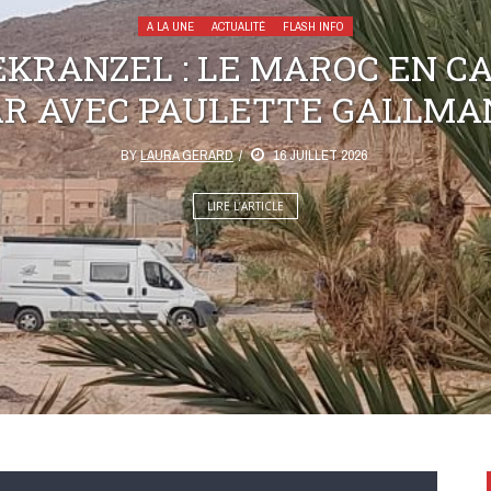
A LA UNE
ACTUALITÉ
FLASH INFO
KRANZEL : LE MAROC EN C
AR AVEC PAULETTE GALLMA
BY
LAURA GERARD
16 JUILLET 2026
LIRE L’ARTICLE