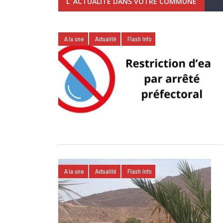
L' ACTUALITÉ DANS VOTRE COMMUNE
A la une
Actualité
Flash Info
A la une
Actualité
Flash Info