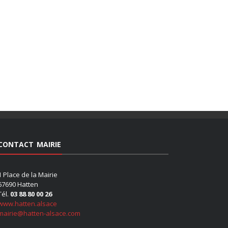
CONTACT MAIRIE
1 Place de la Mairie
67690 Hatten
Tél.
03 88 80 00 26
www.hatten.alsace
mairie@hatten-alsace.com