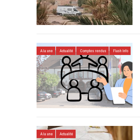
A la une
Actualité
Comptes rendus
Flash Info
A la une
Actualité