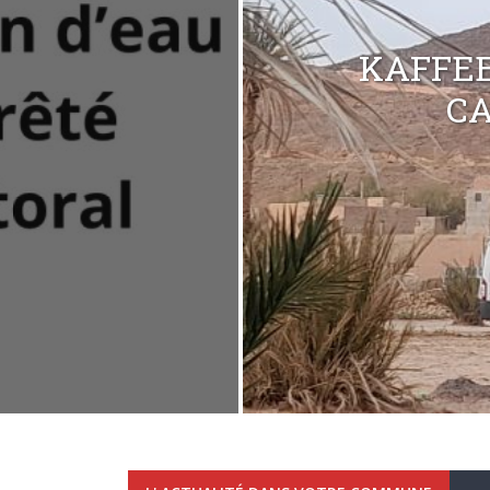
KAFFEE
C