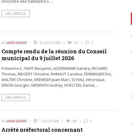
rencontre des habitant·e·s ...
LIRE L’ARTICLE
BY
LAURA GERARD
15 JUILLET 2026
727
0
Compte rendu de la réunion du Conseil
municipal du 9 juillet 2026
Présent·e·s : RAPP Benjamin, ACKERMANN Sandra, RICHARD
Thomas, RIEGERT Christine, RAINAUT Carolina, FENNINGER Eric,
WALTER Christine, KREMSER Jean-Marc, SCHALL Véronique,
DRION Georges, MENRATH Audrey, HOELTZEL Daniel, ...
LIRE L’ARTICLE
BY
LAURA GERARD
7 JUILLET 2026
393
0
Arrêté préfectoral concernant