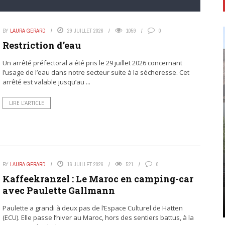
BY
LAURA GERARD
29 JUILLET 2026
1059
0
Restriction d’eau
Un arrêté préfectoral a été pris le 29 juillet 2026 concernant
l’usage de l’eau dans notre secteur suite à la sécheresse. Cet
arrêté est valable jusqu’au ...
LIRE L’ARTICLE
BY
LAURA GERARD
16 JUILLET 2026
521
0
Kaffeekranzel : Le Maroc en camping-car
avec Paulette Gallmann
Paulette a grandi à deux pas de l’Espace Culturel de Hatten
(ECU). Elle passe l’hiver au Maroc, hors des sentiers battus, à la