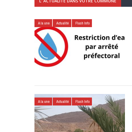
L' ACTUALITÉ DANS VOTRE COMMUNE
A la une
Actualité
Flash Info
A la une
Actualité
Flash Info