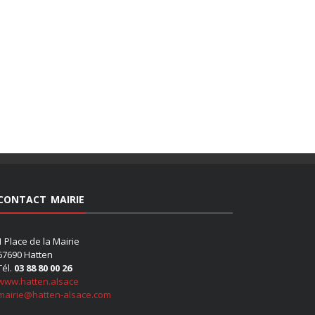
CONTACT MAIRIE
1 Place de la Mairie
67690 Hatten
Tél.
03 88 80 00 26
www.hatten.alsace
mairie@hatten-alsace.com