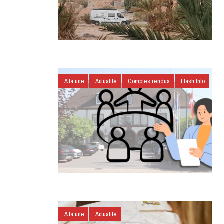
A la une
Actualité
Comptes rendus
Flash Info
A la une
Actualité