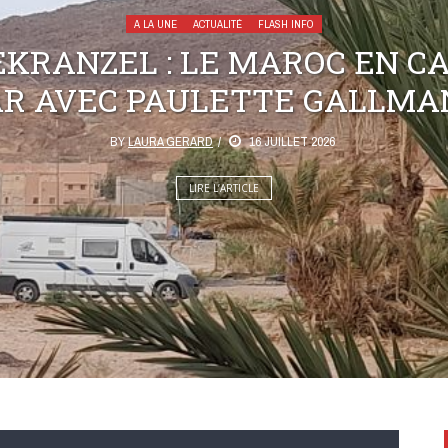
A LA UNE
ACTUALITÉ
FLASH INFO
KRANZEL : LE MAROC EN C
AR AVEC PAULETTE GALLMA
BY
LAURA GERARD
16 JUILLET 2026
LIRE L’ARTICLE