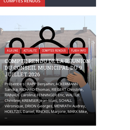
COMPTES RENDUS
A LA UNE
ACTUALITÉ
COMPTES RENDUS
FLASH INFO
COMPTE RENDU DE LA RÉUNION
DU CONSEIL MUNICIPAL DU 9
JUILLET 2026
Présent·e·s : RAPP Benjamin, ACKERMANN
Sandra, RICHARD Thomas, RIEGERT Christine,
RAINAUT Carolina, FENNINGER Eric, WALTER
Christine, KREMSER Jean-Marc, SCHALL
Véronique, DRION Georges, MENRATH Audrey,
HOELTZEL Daniel, RINCKEL Marjorie, MARX Mike,
...