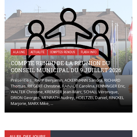
A LA UNE
ACTUALITÉ
COMPTES RENDUS
FLASH INFO
COMPTE RENDU DE LA RÉUNION DU
CONSEIL MUNICIPAL DU 9 JUILLET 2026
Présent·e·s : RAPP Benjamin, ACKERMANN Sandra, RICHARD
Thomas, RIEGERT Christine, RAINAUT Carolina, FENNINGER Eric,
WALTER Christine, KREMSER Jean-Marc, SCHALL Véronique,
DRION Georges, MENRATH Audrey, HOELTZEL Daniel, RINCKEL
Marjorie, MARX Mike, ...
AU FIL DES JOURS