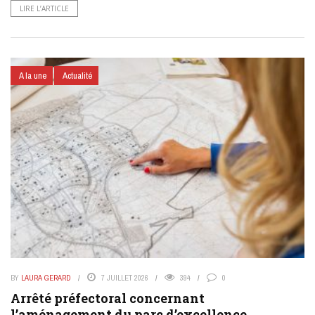
LIRE L’ARTICLE
A la une
Actualité
BY
LAURA GERARD
7 JUILLET 2026
394
0
Arrêté préfectoral concernant
l’aménagement du parc d’excellence