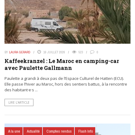
BY
LAURA GERARD
16 JUILLET 2026
523
0
Kaffeekranzel : Le Maroc en camping-car
avec Paulette Gallmann
Paulette a grandi à deux pas de l’Espace Culturel de Hatten (ECU).
Elle passe l’hiver au Maroc, hors des sentiers battus, à la rencontre
des habitant·e·s ...
LIRE L’ARTICLE
A la une
Actualité
Comptes rendus
Flash Info