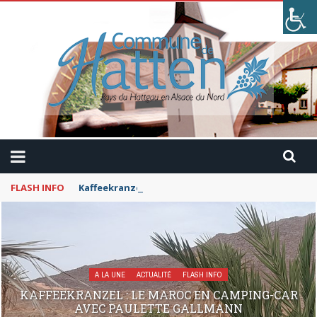
FLASH INFO
Kaffeekranzel : Le Maroc en camping-car avec Pau
A LA UNE
ACTUALITÉ
FLASH INFO
KAFFEEKRANZEL : LE MAROC EN CAMPING-CAR
AVEC PAULETTE GALLMANN