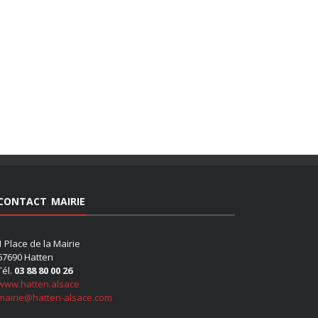
CONTACT MAIRIE
1 Place de la Mairie
67690 Hatten
Tél.
03 88 80 00 26
www.hatten.alsace
mairie@hatten-alsace.com