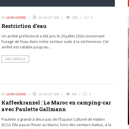
BY
LAURA GERARD
29 JUILLET 2026
1033
0
Restriction d’eau
Un arrêté préfectoral a été pris le 29 juillet 2026 concernant
l’usage de l’eau dans notre secteur suite à la sécheresse. Cet
arrêté est valable jusqu’au ...
LIRE L’ARTICLE
BY
LAURA GERARD
16 JUILLET 2026
500
0
Kaffeekranzel : Le Maroc en camping-car
avec Paulette Gallmann
Paulette a grandi à deux pas de l’Espace Culturel de Hatten
(ECU). Elle passe l’hiver au Maroc, hors des sentiers battus, à la