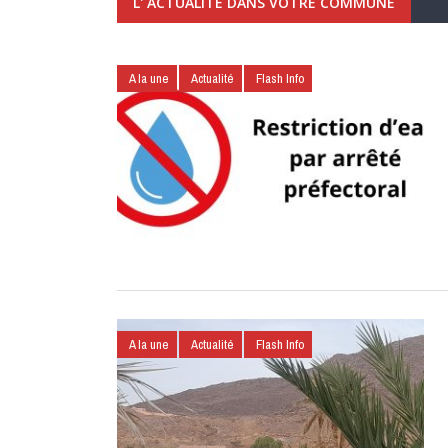
L' ACTUALITÉ DANS VOTRE COMMUNE
A la une
Actualité
Flash Info
A la une
Actualité
Flash Info