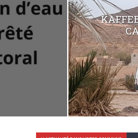
KAFFEE
C