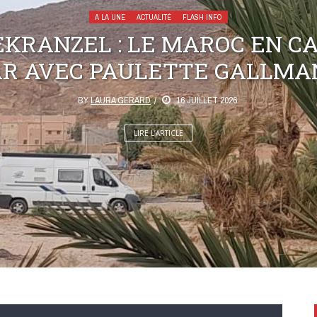
A LA UNE
ACTUALITÉ
FLASH INFO
KRANZEL : LE MAROC EN C
AR AVEC PAULETTE GALLMA
BY
LAURA GERARD
16 JUILLET 2026
LIRE L’ARTICLE