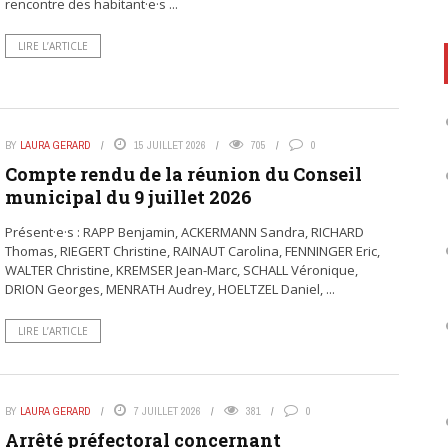
rencontre des habitant·e·s ...
LIRE L’ARTICLE
BY
LAURA GERARD
15 JUILLET 2026
705
0
Compte rendu de la réunion du Conseil
municipal du 9 juillet 2026
Présent·e·s : RAPP Benjamin, ACKERMANN Sandra, RICHARD
Thomas, RIEGERT Christine, RAINAUT Carolina, FENNINGER Eric,
WALTER Christine, KREMSER Jean-Marc, SCHALL Véronique,
DRION Georges, MENRATH Audrey, HOELTZEL Daniel, ...
LIRE L’ARTICLE
BY
LAURA GERARD
7 JUILLET 2026
381
0
Arrêté préfectoral concernant