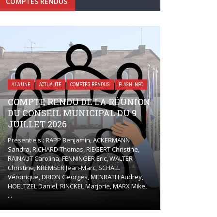
COMPTES RENDUS
A LA UNE
ACTUALITÉ
COMPTES RENDUS
FLASH INFO
COMPTE RENDU DE LA RÉUNION
DU CONSEIL MUNICIPAL DU 9
JUILLET 2026
Présent·e·s : RAPP Benjamin, ACKERMANN
Sandra, RICHARD Thomas, RIEGERT Christine,
RAINAUT Carolina, FENNINGER Eric, WALTER
Christine, KREMSER Jean-Marc, SCHALL
Véronique, DRION Georges, MENRATH Audrey,
HOELTZEL Daniel, RINCKEL Marjorie, MARX Mike,
...