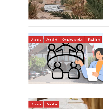
A la une
Actualité
Comptes rendus
Flash Info
A la une
Actualité