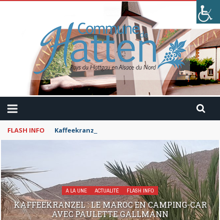
FLASH INFO
Kaffeekranzel : Le Maroc en camping-car avec Pau
A LA UNE
ACTUALITÉ
FLASH INFO
KAFFEEKRANZEL : LE MAROC EN CAMPING-CAR
AVEC PAULETTE GALLMANN