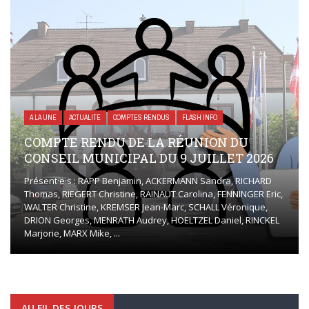
A LA UNE
ACTUALITÉ
COMPTES RENDUS
FLASH INFO
COMPTE RENDU DE LA RÉUNION DU
CONSEIL MUNICIPAL DU 9 JUILLET 2026
Présent·e·s : RAPP Benjamin, ACKERMANN Sandra, RICHARD
Thomas, RIEGERT Christine, RAINAUT Carolina, FENNINGER Eric,
WALTER Christine, KREMSER Jean-Marc, SCHALL Véronique,
DRION Georges, MENRATH Audrey, HOELTZEL Daniel, RINCKEL
Marjorie, MARX Mike, ...
AU FIL DES JOURS