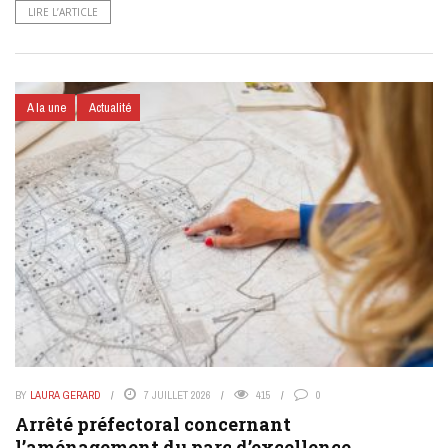
LIRE L’ARTICLE
A la une
Actualité
BY
LAURA GERARD
7 JUILLET 2026
415
0
Arrêté préfectoral concernant
l’aménagement du parc d’excellence