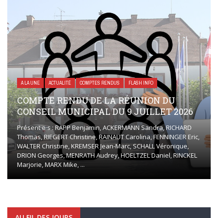
A LA UNE
ACTUALITÉ
COMPTES RENDUS
FLASH INFO
COMPTE RENDU DE LA RÉUNION DU
CONSEIL MUNICIPAL DU 9 JUILLET 2026
Présent·e·s : RAPP Benjamin, ACKERMANN Sandra, RICHARD
Thomas, RIEGERT Christine, RAINAUT Carolina, FENNINGER Eric,
WALTER Christine, KREMSER Jean-Marc, SCHALL Véronique,
DRION Georges, MENRATH Audrey, HOELTZEL Daniel, RINCKEL
Marjorie, MARX Mike, ...
AU FIL DES JOURS