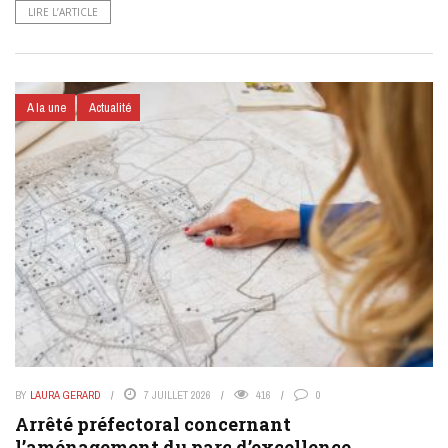
LIRE L’ARTICLE
A la une
Actualité
BY
LAURA GERARD
7 JUILLET 2026
416
0
Arrêté préfectoral concernant
l’aménagement du parc d’excellence