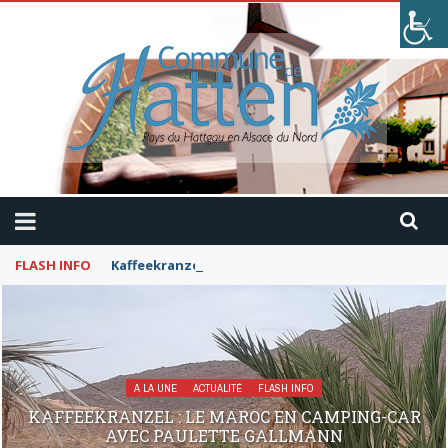
FLASH INFO
Kaffeekranzel : Le Maroc en camping-car avec Pau
A LA UNE
ACTUALITÉ
FLASH INFO
KAFFEEKRANZEL : LE MAROC EN CAMPING-CAR
AVEC PAULETTE GALLMANN