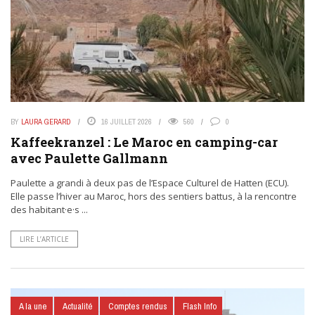
BY
LAURA GERARD
16 JUILLET 2026
560
0
Kaffeekranzel : Le Maroc en camping-car
avec Paulette Gallmann
Paulette a grandi à deux pas de l’Espace Culturel de Hatten (ECU).
Elle passe l’hiver au Maroc, hors des sentiers battus, à la rencontre
des habitant·e·s ...
LIRE L’ARTICLE
A la une
Actualité
Comptes rendus
Flash Info