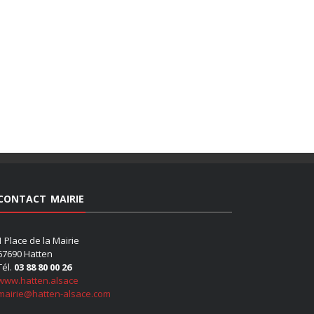
CONTACT MAIRIE
1 Place de la Mairie
67690 Hatten
Tél.
03 88 80 00 26
www.hatten.alsace
mairie@hatten-alsace.com