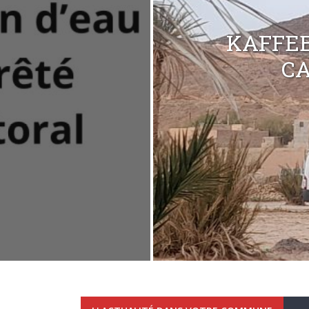
KAFFEE
C