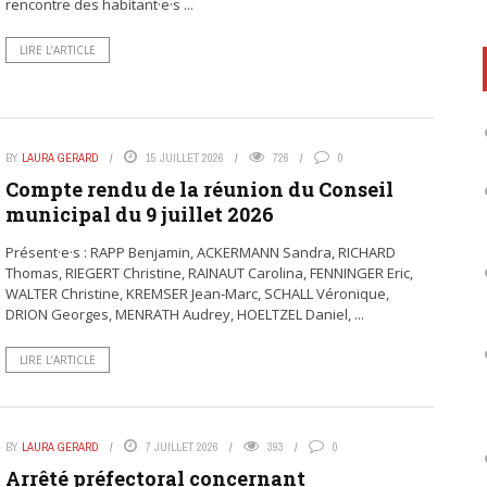
rencontre des habitant·e·s ...
LIRE L’ARTICLE
BY
LAURA GERARD
15 JUILLET 2026
726
0
Compte rendu de la réunion du Conseil
municipal du 9 juillet 2026
Présent·e·s : RAPP Benjamin, ACKERMANN Sandra, RICHARD
Thomas, RIEGERT Christine, RAINAUT Carolina, FENNINGER Eric,
WALTER Christine, KREMSER Jean-Marc, SCHALL Véronique,
DRION Georges, MENRATH Audrey, HOELTZEL Daniel, ...
LIRE L’ARTICLE
BY
LAURA GERARD
7 JUILLET 2026
393
0
Arrêté préfectoral concernant