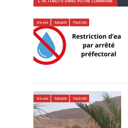
L' ACTUALITÉ DANS VOTRE COMMUNE
A la une
Actualité
Flash Info
A la une
Actualité
Flash Info