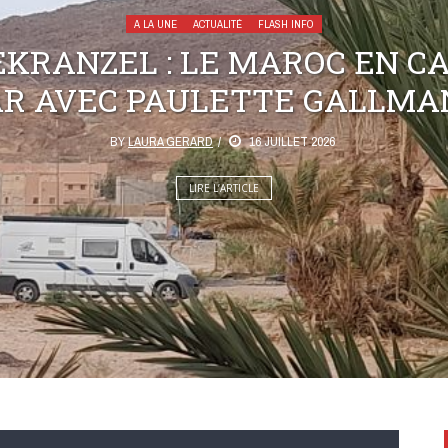
A LA UNE
ACTUALITÉ
FLASH INFO
KRANZEL : LE MAROC EN C
AR AVEC PAULETTE GALLMA
BY
LAURA GERARD
16 JUILLET 2026
LIRE L’ARTICLE