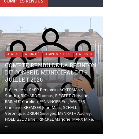
COMPTES RENDUS
A LA UNE
ACTUALITÉ
COMPTES RENDUS
FLASH INFO
COMPTE RENDU DE LA RÉUNION
DU CONSEIL MUNICIPAL DU 9
JUILLET 2026
Présent·e·s : RAPP Benjamin, ACKERMANN
Sandra, RICHARD Thomas, RIEGERT Christine,
RAINAUT Carolina, FENNINGER Eric, WALTER
Christine, KREMSER Jean-Marc, SCHALL
Véronique, DRION Georges, MENRATH Audrey,
HOELTZEL Daniel, RINCKEL Marjorie, MARX Mike,
...