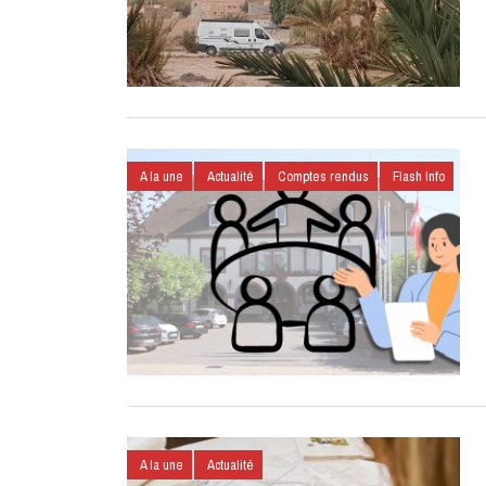
A la une
Actualité
Comptes rendus
Flash Info
A la une
Actualité