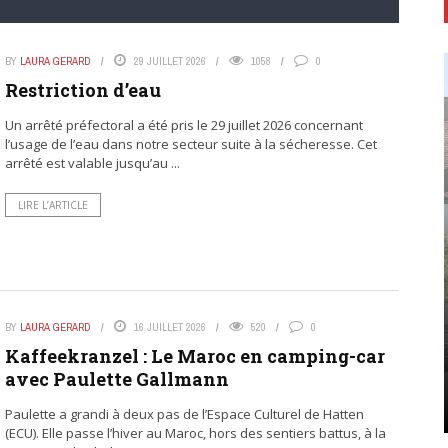
BY
LAURA GERARD
29 JUILLET 2026
1058
0
Restriction d’eau
Un arrêté préfectoral a été pris le 29 juillet 2026 concernant
l’usage de l’eau dans notre secteur suite à la sécheresse. Cet
arrêté est valable jusqu’au ...
LIRE L’ARTICLE
BY
LAURA GERARD
16 JUILLET 2026
520
0
Kaffeekranzel : Le Maroc en camping-car
avec Paulette Gallmann
Paulette a grandi à deux pas de l’Espace Culturel de Hatten
(ECU). Elle passe l’hiver au Maroc, hors des sentiers battus, à la