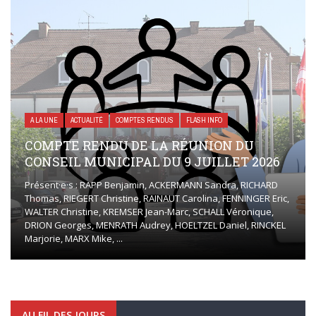
A LA UNE
ACTUALITÉ
COMPTES RENDUS
FLASH INFO
COMPTE RENDU DE LA RÉUNION DU
CONSEIL MUNICIPAL DU 9 JUILLET 2026
Présent·e·s : RAPP Benjamin, ACKERMANN Sandra, RICHARD
Thomas, RIEGERT Christine, RAINAUT Carolina, FENNINGER Eric,
WALTER Christine, KREMSER Jean-Marc, SCHALL Véronique,
DRION Georges, MENRATH Audrey, HOELTZEL Daniel, RINCKEL
Marjorie, MARX Mike, ...
AU FIL DES JOURS