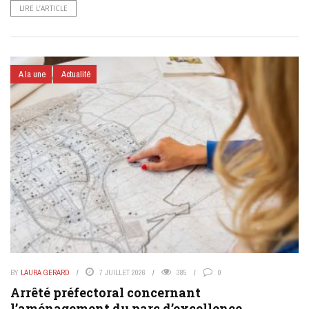
LIRE L’ARTICLE
A la une
Actualité
BY
LAURA GERARD
7 JUILLET 2026
385
0
Arrêté préfectoral concernant
l’aménagement du parc d’excellence