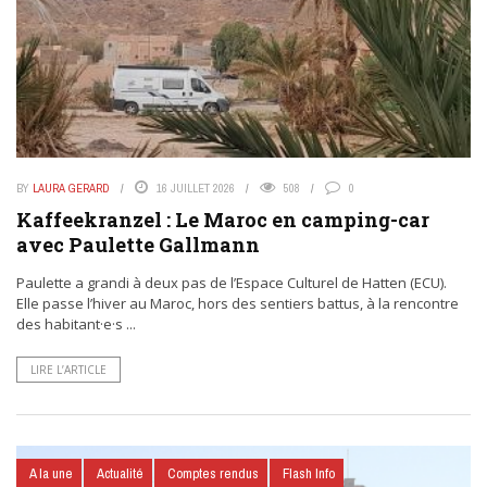
BY
LAURA GERARD
16 JUILLET 2026
508
0
Kaffeekranzel : Le Maroc en camping-car
avec Paulette Gallmann
Paulette a grandi à deux pas de l’Espace Culturel de Hatten (ECU).
Elle passe l’hiver au Maroc, hors des sentiers battus, à la rencontre
des habitant·e·s ...
LIRE L’ARTICLE
A la une
Actualité
Comptes rendus
Flash Info