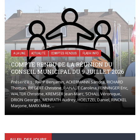
A LA UNE
ACTUALITÉ
COMPTES RENDUS
FLASH INFO
COMPTE RENDU DE LA RÉUNION DU
CONSEIL MUNICIPAL DU 9 JUILLET 2026
Présent·e·s : RAPP Benjamin, ACKERMANN Sandra, RICHARD
Thomas, RIEGERT Christine, RAINAUT Carolina, FENNINGER Eric,
WALTER Christine, KREMSER Jean-Marc, SCHALL Véronique,
DRION Georges, MENRATH Audrey, HOELTZEL Daniel, RINCKEL
Marjorie, MARX Mike, ...
AU FIL DES JOURS