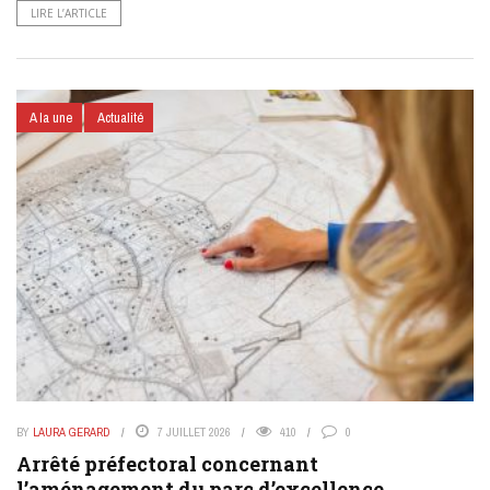
LIRE L’ARTICLE
A la une
Actualité
BY
LAURA GERARD
7 JUILLET 2026
410
0
Arrêté préfectoral concernant
l’aménagement du parc d’excellence