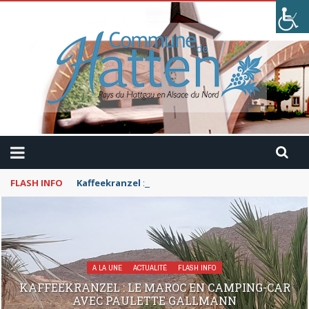
FLASH INFO
Kaffeekranzel : Le Maroc en camping-car avec Pau
A LA UNE
ACTUALITÉ
FLASH INFO
KAFFEEKRANZEL : LE MAROC EN CAMPING-CAR
AVEC PAULETTE GALLMANN