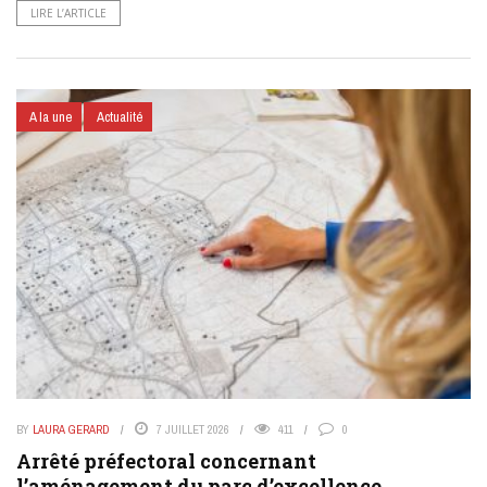
LIRE L’ARTICLE
A la une
Actualité
BY
LAURA GERARD
7 JUILLET 2026
411
0
Arrêté préfectoral concernant
l’aménagement du parc d’excellence