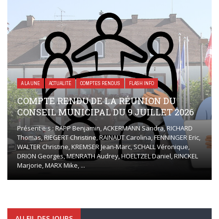
A LA UNE
ACTUALITÉ
COMPTES RENDUS
FLASH INFO
COMPTE RENDU DE LA RÉUNION DU
CONSEIL MUNICIPAL DU 9 JUILLET 2026
Présent·e·s : RAPP Benjamin, ACKERMANN Sandra, RICHARD
Thomas, RIEGERT Christine, RAINAUT Carolina, FENNINGER Eric,
WALTER Christine, KREMSER Jean-Marc, SCHALL Véronique,
DRION Georges, MENRATH Audrey, HOELTZEL Daniel, RINCKEL
Marjorie, MARX Mike, ...
AU FIL DES JOURS