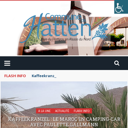
FLASH INFO
Kaffeekranzel : Le Maroc en camping-car avec Pau
A LA UNE
ACTUALITÉ
FLASH INFO
KAFFEEKRANZEL : LE MAROC EN CAMPING-CAR
AVEC PAULETTE GALLMANN