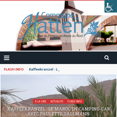
FLASH INFO
Kaffeekranzel : Le Maroc en camping-car avec Pau
A LA UNE
ACTUALITÉ
FLASH INFO
KAFFEEKRANZEL : LE MAROC EN CAMPING-CAR
AVEC PAULETTE GALLMANN