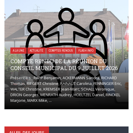
A LA UNE
ACTUALITÉ
COMPTES RENDUS
FLASH INFO
COMPTE RENDU DE LA RÉUNION DU
CONSEIL MUNICIPAL DU 9 JUILLET 2026
Présent·e·s : RAPP Benjamin, ACKERMANN Sandra, RICHARD
Thomas, RIEGERT Christine, RAINAUT Carolina, FENNINGER Eric,
WALTER Christine, KREMSER Jean-Marc, SCHALL Véronique,
DRION Georges, MENRATH Audrey, HOELTZEL Daniel, RINCKEL
Marjorie, MARX Mike, ...
AU FIL DES JOURS