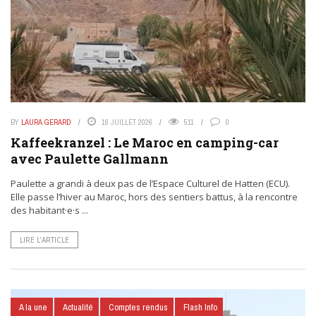
BY
LAURA GERARD
16 JUILLET 2026
511
0
Kaffeekranzel : Le Maroc en camping-car
avec Paulette Gallmann
Paulette a grandi à deux pas de l’Espace Culturel de Hatten (ECU).
Elle passe l’hiver au Maroc, hors des sentiers battus, à la rencontre
des habitant·e·s ...
LIRE L’ARTICLE
A la une
Actualité
Comptes rendus
Flash Info